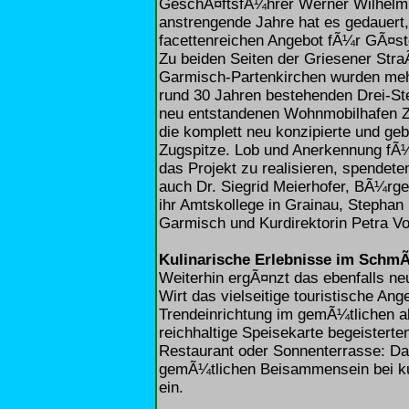
GeschÃ¤ftsfÃ¼hrer Werner Wilhelm s
anstrengende Jahre hat es gedauert
facettenreichen Angebot fÃ¼r GÃ¤st
Zu beiden Seiten der Griesener Str
Garmisch-Partenkirchen wurden mehre
rund 30 Jahren bestehenden Drei-St
neu entstandenen Wohnmobilhafen Zug
die komplett neu konzipierte und g
Zugspitze. Lob und Anerkennung fÃ¼
das Projekt zu realisieren, spendete
auch Dr. Siegrid Meierhofer, BÃ¼rg
ihr Amtskollege in Grainau, Stephan
Garmisch und Kurdirektorin Petra Vo
Kulinarische Erlebnisse im SchmÃ
Weiterhin ergÃ¤nzt das ebenfalls n
Wirt das vielseitige touristische A
Trendeinrichtung im gemÃ¼tlichen a
reichhaltige Speisekarte begeistert
Restaurant oder Sonnenterrasse: Da
gemÃ¼tlichen Beisammensein bei ku
ein.