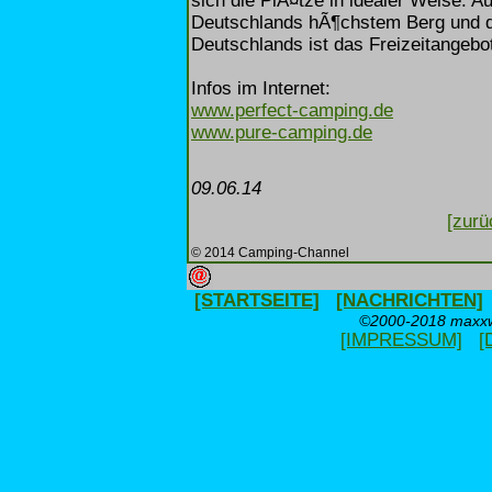
sich die PlÃ¤tze in idealer Weise.
Deutschlands hÃ¶chstem Berg und de
Deutschlands ist das Freizeitangebo
Infos im Internet:
www.perfect-camping.de
www.pure-camping.de
09.06.14
[zurü
© 2014 Camping-Channel
[STARTSEITE]
[NACHRICHTEN]
©2000-2018 maxxwe
[IMPRESSUM]
[