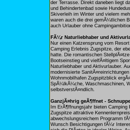
der Terrasse. Direkt daneben liegt
und Behindertenbad sowie Hundedus
Skiverleih im Winter und vielem meh
waren auch die drei gemÃ¼tlichen Be
auch Urlauber ohne Campingambition
FÃ¼r Naturliebhaber und Aktivurl
Nur einen Katzensprung vom Resort e
Camping Erlebnis Zugspitze, der eb
hatte. Die romantischen StellplÃ¤tz
Bootseinstieg und vielfÃ¤ltigem Spo
Naturliebhaber und Aktivurlauber. A
modernisierte SanitÃ¤reinrichtungen
Wohnmobilhafen Zugspitzblick ergÃ¤
SpÃ¼lkÃ¼che, Waschmaschinen, WL
selbstverstÃ¤ndlich.
GanzjÃ¤hrig geÃ¶ffnet - Schnuppe
Im ErÃ¶ffnungsjahr bieten Camping 
Zugspitze attraktive Kennenlernprei
abwechslungsreichem Programm fÃ¼r
Wunsch Besichtigungen fÃ¼r Interes