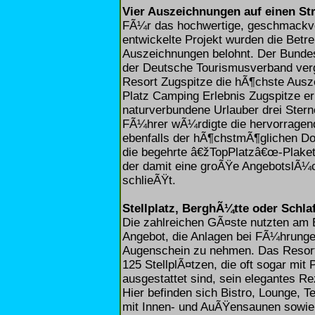
Vier Auszeichnungen auf einen St
FÃ¼r das hochwertige, geschmackvo
entwickelte Projekt wurden die Betre
Auszeichnungen belohnt. Der Bunde
der Deutsche Tourismusverband ver
Resort Zugspitze die hÃ¶chste Ausz
Platz Camping Erlebnis Zugspitze er
naturverbundene Urlauber drei Ste
FÃ¼hrer wÃ¼rdigte die hervorragend
ebenfalls der hÃ¶chstmÃ¶glichen Do
die begehrte â€žTopPlatzâ€œ-Plaket
der damit eine groÃŸe AngebotslÃ¼
schlieÃŸt.
Stellplatz, BerghÃ¼tte oder Schla
Die zahlreichen GÃ¤ste nutzten am
Angebot, die Anlagen bei FÃ¼hrung
Augenschein zu nehmen. Das Resort
125 StellplÃ¤tzen, die oft sogar m
ausgestattet sind, sein elegantes R
Hier befinden sich Bistro, Lounge, T
mit Innen- und AuÃŸensaunen sowie