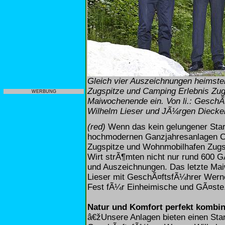
Gleich vier Auszeichnungen heimst
Zugspitze und Camping Erlebnis Zug
WERBUNG
Maiwochenende ein. Von li.: GeschÃ
Wilhelm Lieser und JÃ¼rgen Dieckert
(red)
Wenn das kein gelungener Start 
hochmodernen Ganzjahresanlagen Ca
Zugspitze und Wohnmobilhafen Zugs
Wirt strÃ¶mten nicht nur rund 600 G
und Auszeichnungen. Das letzte Mai
Lieser mit GeschÃ¤ftsfÃ¼hrer Wern
Fest fÃ¼r Einheimische und GÃ¤ste
Natur und Komfort perfekt kombin
â€žUnsere Anlagen bieten einen Stan