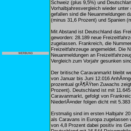
Schweiz (plus 9,5%) und Deutschland
Vorhalbjahresvergleich wieder unter
gefallen sind die Neuanmeldungen da
(minus 31,6 Prozent) und Spanien (m
Mit Abstand ist Deutschland das Fr
geworden: 28.189 neue Freizeitfahrz
zugelassen. Frankreich, die Nummer
Freizeitfahrzeuge angemeldet. Die 
WERBUNG
Neuanmeldungen an Freizeitfahrzeug
Vergleich zum Vorjahr gesunken sin
Der britische Caravanmarkt bleibt w
von Januar bis Juni 12.016 AnhÃ¤nge
prozentual grÃ¶ÃŸten Zuwachs zeigt
Prozent). Deutschland ist mit 11.64
Caravanmarkt, gefolgt von Frankreic
NiederlÃ¤nder folgen dicht mit 5.38
Erstmalig sind im ersten Halbjahr 2
als Caravans in Europa zugelassen 
von 4,8 Prozent dabei positiv ins Ge