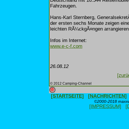
Deutschland mit 16.544 Reisemobilen
Fahrzeugen.
Hans-Karl Sternberg, Generalsekret
der ersten sechs Monate zeigen eine
leichten RÃ¼ckgÃ¤ngen arrangiere
Infos im Internet:
www.e-c-f.com
26.08.12
[zurü
© 2012 Camping-Channel
[STARTSEITE]
[NACHRICHTEN]
©2000-2018 maxxwe
[IMPRESSUM]
[