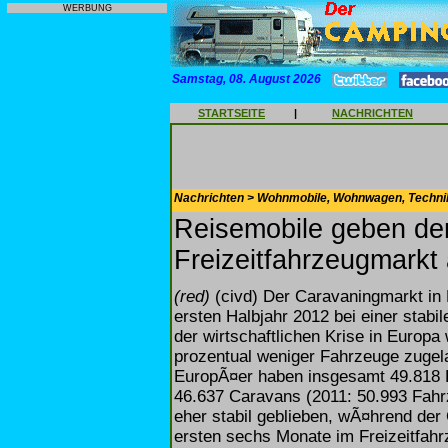
WERBUNG
Samstag, 08. August 2026
STARTSEITE
|
NACHRICHTEN
Nachrichten > Wohnmobile, Wohnwagen, Techni
Reisemobile geben de
Freizeitfahrzeugmarkt
(red)
(civd) Der Caravaningmarkt in 
ersten Halbjahr 2012 bei einer stab
der wirtschaftlichen Krise in Europa
prozentual weniger Fahrzeuge zugela
EuropÃ¤er haben insgesamt 49.818 
46.637 Caravans (2011: 50.993 Fahr
eher stabil geblieben, wÃ¤hrend der
ersten sechs Monate im Freizeitfahr