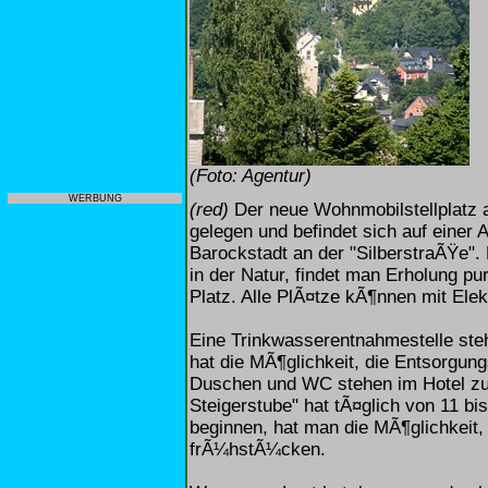
(Foto: Agentur)
WERBUNG
(red)
Der neue Wohnmobilstellplatz a
gelegen und befindet sich auf einer 
Barockstadt an der "SilberstraÃŸe". 
in der Natur, findet man Erholung 
Platz. Alle PlÃ¤tze kÃ¶nnen mit Ele
Eine Trinkwasserentnahmestelle steh
hat die MÃ¶glichkeit, die Entsorgun
Duschen und WC stehen im Hotel zu
Steigerstube" hat tÃ¤glich von 11 bi
beginnen, hat man die MÃ¶glichkeit,
frÃ¼hstÃ¼cken.