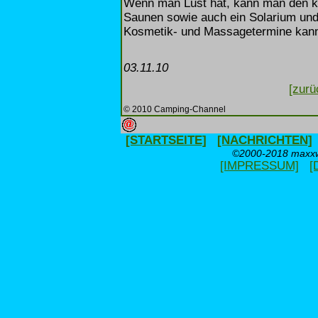
Wenn man Lust hat, kann man den kl
Saunen sowie auch ein Solarium und
Kosmetik- und Massagetermine kann
03.11.10
[zurü
© 2010 Camping-Channel
[STARTSEITE]
[NACHRICHTEN]
©2000-2018 maxxwe
[IMPRESSUM]
[