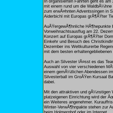
In organisierten Fahrten geht es 
mit einem rund um die WaldbÃ¼hne 
zum erwÃ¤hnten Adventssingen in S
Aiderbichl mit Europas grÃ¶ÃŸter Ti
AuÃŸergewÃ¶hnliche HÃ¶hepunkte bi
Vorweihnachtsausflug am 22. Dezem
Konzert auf Europas grÃ¶ÃŸter Dom
Einkehr und Besuch des Christkind
Dezember ins Weltkulturerbe Regens
mit dem besten erhaltengebliebenen m
Auch an Silvester lÃ¤sst es das Tea
Auswahl von vier verschiedenen MÃ
einem gemÃ¼tlichen Abendessen im
Silvesterball im GroÃŸen Kursaal B
dabei.
Mit den attraktiven und gÃ¼nstigen
platzeigenen Einrichtung wird der
ein Weiteres angenehmer. Kurauffri
Winter-VerwÃ¶hnpakte stehen zur Aus
beim Holmernhof oder im Internet