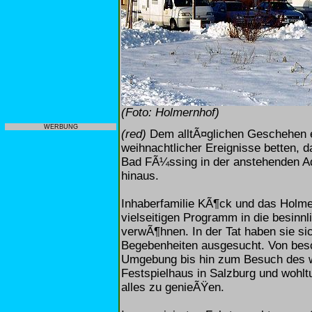
(Foto: Holmernhof)
WERBUNG
(red)
Dem alltÃ¤glichen Geschehen e
weihnachtlicher Ereignisse betten,
Bad FÃ¼ssing in der anstehenden A
hinaus.
Inhaberfamilie KÃ¶ck und das Holme
vielseitigen Programm in die besinn
verwÃ¶hnen. In der Tat haben sie si
Begebenheiten ausgesucht. Von bes
Umgebung bis hin zum Besuch des 
Festspielhaus in Salzburg und wohlt
alles zu genieÃŸen.