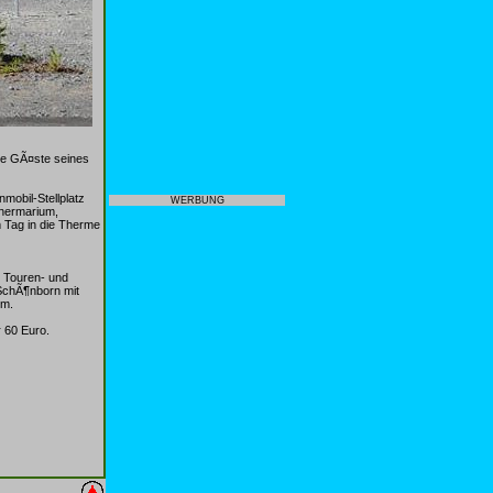
ie GÃ¤ste seines
obil-Stellplatz
WERBUNG
Thermarium,
 Tag in die Therme
 Touren- und
 SchÃ¶nborn mit
im.
 60 Euro.