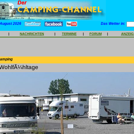
 August 2026
Das Wetter in:
|
NACHRICHTEN
|
TERMINE
|
FORUM
|
ANZEI
Camping
-WohlfÃ¼hltage