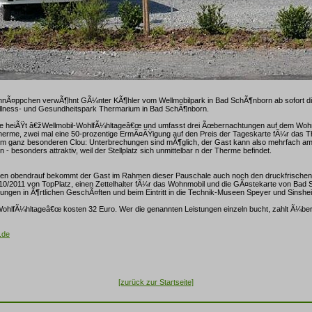
hnÃ¤ppchen verwÃ¶hnt GÃ¼nter KÃ¶hler vom Wellmobilpark in Bad SchÃ¶nborn ab sofort d
lness- und Gesundheitspark Thermarium in Bad SchÃ¶nborn.
e heiÃŸt â€žWellmobil-WohlfÃ¼hltageâ€œ und umfasst drei Ãœbernachtungen auf dem Wohnm
Therme, zwei mal eine 50-prozentige ErmÃ¤ÃŸigung auf den Preis der Tageskarte fÃ¼r das 
em ganz besonderen Clou: Unterbrechungen sind mÃ¶glich, der Gast kann also mehrfach am
 - besonders attraktiv, weil der Stellplatz sich unmittelbar n der Therme befindet.
n obendrauf bekommt der Gast im Rahmen dieser Pauschale auch noch den druckfrischen
10/2011 von TopPlatz, einen Zettelhalter fÃ¼r das Wohnmobil und die GÃ¤stekarte von Bad
ungen in Ã¶rtlichen GeschÃ¤ften und beim Eintritt in die Technik-Museen Speyer und Sinshe
WohlfÃ¼hltageâ€œ kosten 32 Euro. Wer die genannten Leistungen einzeln bucht, zahlt Ã¼ber
.de
[zurück zur Startseite]