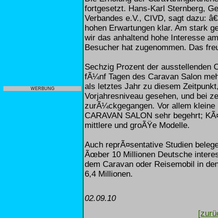
fortgesetzt. Hans-Karl Sternberg, G
Verbandes e.V., CIVD, sagt dazu: â
hohen Erwartungen klar. Am stark g
wir das anhaltend hohe Interesse am
Besucher hat zugenommen. Das fre
Sechzig Prozent der ausstellenden 
fÃ¼nf Tagen des Caravan Salon meh
als letztes Jahr zu diesem Zeitpunk
WERBUNG
Vorjahresniveau gesehen, und bei ze
zurÃ¼ckgegangen. Vor allem kleine 
CARAVAN SALON sehr begehrt; KÃ¤
mittlere und groÃŸe Modelle.
Auch reprÃ¤sentative Studien beleg
Ãœber 10 Millionen Deutsche intere
dem Caravan oder Reisemobil in den
6,4 Millionen.
02.09.10
[zurü