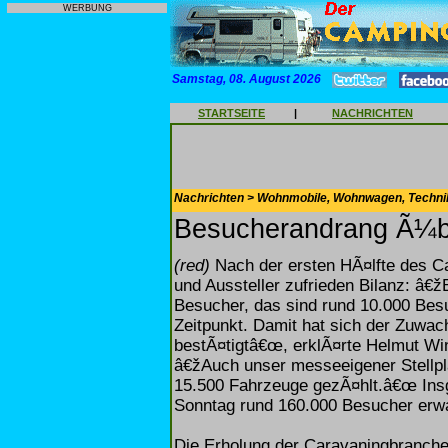
WERBUNG
Samstag, 08. August 2026
STARTSEITE
|
NACHRICHTEN
Nachrichten > Wohnmobile, Wohnwagen, Techni
Besucherandrang Ã¼be
(red)
Nach der ersten HÃ¤lfte des C
und Aussteller zufrieden Bilanz: â€ž
Besucher, das sind rund 10.000 Besu
Zeitpunkt. Damit hat sich der Zuwa
bestÃ¤tigtâ€œ, erklÃ¤rte Helmut Wi
â€žAuch unser messeeigener Stellplat
15.500 Fahrzeuge gezÃ¤hlt.â€œ Ins
Sonntag rund 160.000 Besucher erwa
Die Erholung der Caravaningbranche