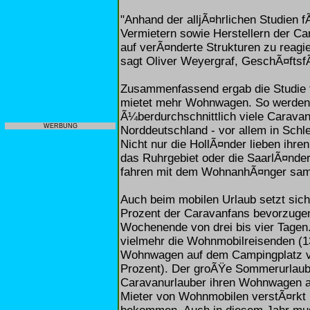
"Anhand der alljÃ¤hrlichen Studien
Vermietern sowie Herstellern der C
auf verÃ¤nderte Strukturen zu reagi
sagt Oliver Weyergraf, GeschÃ¤ftsf
Zusammenfassend ergab die Studie
mietet mehr Wohnwagen. So werden 
Ã¼berdurchschnittlich viele Caravan
WERBUNG
Norddeutschland - vor allem in Schle
Nicht nur die HollÃ¤nder lieben ihr
das Ruhrgebiet oder die SaarlÃ¤nde
fahren mit dem WohnanhÃ¤nger samt
Auch beim mobilen Urlaub setzt sich
Prozent der Caravanfans bevorzugen 
Wochenende von drei bis vier Tage
vielmehr die Wohnmobilreisenden (1
Wohnwagen auf dem Campingplatz ve
Prozent). Der groÃŸe Sommerurlaub w
Caravanurlauber ihren Wohnwagen a
Mieter von Wohnmobilen verstÃ¤rkt k