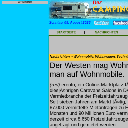
WERBUNG
Sonntag, 09. August 2026
STARTSEITE
|
NACHRICHTEN
Nachrichten > Wohnmobile, Wohnwagen, Techni
Der Westen mag Wohn
man auf Wohnmobile.
(red)
erento, ein Online-Marktplatz fÃ
diesjÃ¤hrigen Caravans Salons in D
Vermietbranche der Freizeitfahrzeu
Seit sieben Jahren am Markt tÃ¤tig, 
87.000 vermittelte Mietanfragen zu Fr
Monaten und 90 Millionen Euro vermi
derzeit circa 8.650 Freizeitfahrzeu
angefragt und gemietet werden.