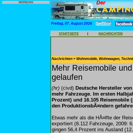
WERBUNG
Freitag, 07. August 2026
STARTSEITE
|
NACHRICHTEN
Nachrichten > Wohnmobile, Wohnwagen, Techni
Mehr Reisemobile un
gelaufen
(hr)
(civd)
Deutsche Hersteller vo
mehr Fahrzeuge. Im ersten Halbjah
Prozent) und 16.105 Reisemobile (
den ProduktionsbÃ¤ndern gefahre
Etwas mehr als die HÃ¤lfte der Reis
exportiert (8.112 Fahrzeuge, 2009: 
gingen 56,4 Prozent ins Ausland (12