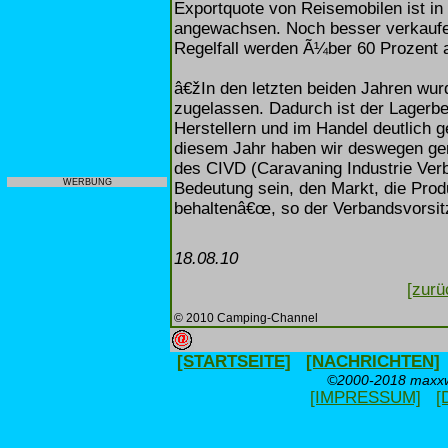
Exportquote von Reisemobilen ist in
angewachsen. Noch besser verkaufe
Regelfall werden Ã¼ber 60 Prozent 
â€žIn den letzten beiden Jahren wur
zugelassen. Dadurch ist der Lagerb
Herstellern und im Handel deutlich g
diesem Jahr haben wir deswegen ge
des CIVD (Caravaning Industrie Ver
WERBUNG
Bedeutung sein, den Markt, die Pro
behaltenâ€œ, so der Verbandsvorsit
18.08.10
[zurü
© 2010 Camping-Channel
[STARTSEITE]
[NACHRICHTEN]
©2000-2018 maxxwe
[IMPRESSUM]
[