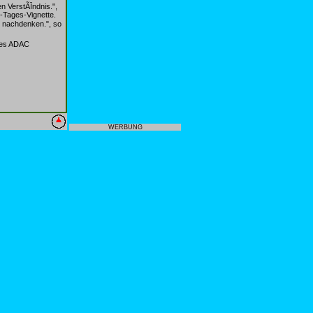
en VerstÃĪndnis.",
0-Tages-Vignette.
e nachdenken.", so
 des ADAC
WERBUNG