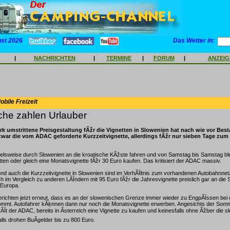
ust 2026
Das Wetter in:
|
NACHRICHTEN
|
TERMINE
|
FORUM
|
ANZEI
bile Freizeit
he zahlen Urlauber
ark umstrittene Preisgestaltung fÃžr die Vignetten in Slowenien hat nach wie vor Best
 zwar die vom ADAC geforderte Kurzzeitvignette, allerdings fÃžr nur sieben Tage zum 
pielsweise durch Slowenien an die kroatische KÃžste fahren und von Samstag bis Samstag b
en oder gleich eine Monatsvignette fÃžr 30 Euro kaufen. Das kritisiert der ADAC massiv.
nd auch die Kurzzeitvignette in Slowenien sind im VerhÃĪltnis zum vorhandenen Autobahnnetz 
h im Vergleich zu anderen LÃĪndern mit 95 Euro fÃžr die Jahresvignette preislich gar an die 
 Europa.
richten jetzt erneut, dass es an der slowenischen Grenze immer wieder zu EngpÃĪssen bei 
mmt. Autofahrer kÃķnnen dann nur noch die Monatsvignette erwerben. Angesichts der Som
rÃĪt der ADAC, bereits in Ãsterreich eine Vignette zu kaufen und keinesfalls ohne Ãžber die
alls drohen BuÃgelder bis zu 800 Euro.