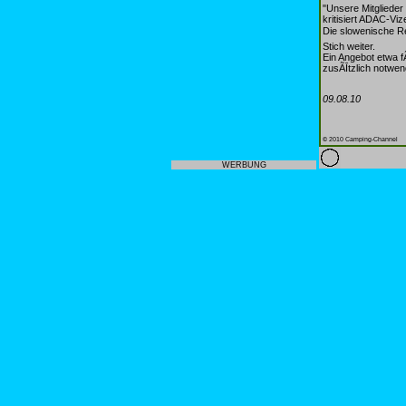
"Unsere Mitglieder 
kritisiert ADAC-Vi
Die slowenische Re
Stich weiter.
Ein Angebot etwa 
zusÃĪtzlich notwen
09.08.10
© 2010 Camping-Channel
WERBUNG