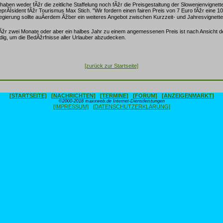
haben weder fÃžr die zeitliche Staffelung noch fÃžr die Preisgestaltung der Slowenienvignett
zeprÃĪsident fÃžr Tourismus Max Stich. "Wir fordern einen fairen Preis von 7 Euro fÃžr eine 1
gierung sollte auÃerdem Ãžber ein weiteres Angebot zwischen Kurzzeit- und Jahresvignett
fÃžr zwei Monate oder aber ein halbes Jahr zu einem angemessenen Preis ist nach Ansicht
dig, um die BedÃžrfnisse aller Urlauber abzudecken.
[zurück zur Startseite]
[STARTSEITE]
[NACHRICHTEN]
[TERMINE]
[FORUM]
[ANZEIGENMARKT]
©2000-2018 maxxweb.de Internet-Dienstleistungen
[IMPRESSUM]
[DATENSCHUTZERKLÄRUNG]