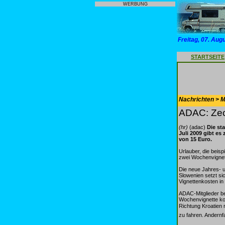
WERBUNG
Freitag, 07. Aug
STARTSEITE
Nachrichten > Mo
ADAC: Zec
(hr)
(adac)
Die st
Juli 2009 gibt es
von 15 Euro.
Urlauber, die beis
zwei Wochenvignett
Die neue Jahres- u
Slowenien setzt sic
Vignettenkosten in
ADAC-Mitglieder be
Wochenvignette ko
Richtung Kroatien 
zu fahren. Andernf