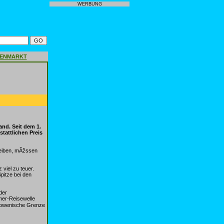
WERBUNG
GENMARKT
and. Seit dem 1.
stattlichen Preis
leiben, mÃžssen
viel zu teuer.
Spitze bei den
der
mer-Reisewelle
 slowenische Grenze