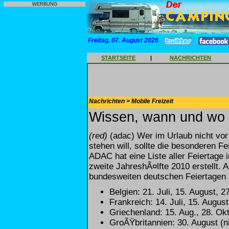
WERBUNG
Freitag, 07. August 2026
STARTSEITE
|
NACHRICHTEN
Nachrichten > Mobile Freizeit
Wissen, wann und wo 
(red)
(adac) Wer im Urlaub nicht vo
stehen will, sollte die besonderen F
ADAC hat eine Liste aller Feiertage
zweite JahreshÃ¤lfte 2010 erstellt. 
bundesweiten deutschen Feiertagen
Belgien: 21. Juli, 15. August, 
Frankreich: 14. Juli, 15. Augus
Griechenland: 15. Aug., 28. Ok
GroÃŸbritannien: 30. August (ni