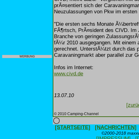
prÃ¤sentiert sich der Caravaningmar
Neuzulassungen von Pkw im ersten 
"Die ersten sechs Monate Ã¼bertref
FÃ¶rtsch, PrÃ¤sident des CIVD. Im J
Branche von geringen ZulassungsrÃ
fÃ¼r 2010 ausgegangen. Mit einem a
gerechnet. UnterstÃ¼tzt durch das 
Caravaningmarkt aber parallel zur G
WERBUNG
Infos im Internet:
www.civd.de
13.07.10
[zurü
© 2010 Camping-Channel
[STARTSEITE]
[NACHRICHTEN]
©2000-2018 maxxwe
[IMPRESSUM]
[