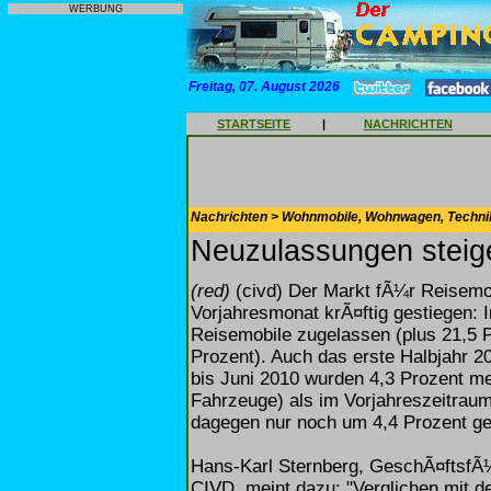
WERBUNG
Freitag, 07. August 2026
STARTSEITE
|
NACHRICHTEN
Nachrichten > Wohnmobile, Wohnwagen, Techni
Neuzulassungen steige
(red)
(civd) Der Markt fÃ¼r Reisem
Vorjahresmonat krÃ¤ftig gestiegen: 
Reisemobile zugelassen (plus 21,5 
Prozent). Auch das erste Halbjahr 2
bis Juni 2010 wurden 4,3 Prozent m
Fahrzeuge) als im Vorjahreszeitrau
dagegen nur noch um 4,4 Prozent g
Hans-Karl Sternberg, GeschÃ¤ftsfÃ¼
CIVD, meint dazu: "Verglichen mit