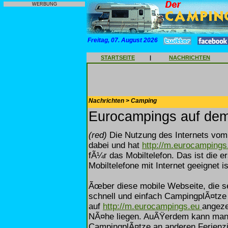
WERBUNG
Freitag, 07. August 2026
STARTSEITE
|
NACHRICHTEN
Nachrichten > Camping
Eurocampings auf dem
(red)
Die Nutzung des Internets vom 
dabei und hat
http://m.eurocamping
fÃ¼r das Mobiltelefon. Das ist die e
Mobiltelefone mit Internet geeignet is
Ãœber diese mobile Webseite, die se
schnell und einfach CampingplÃ¤tze
auf
http://m.eurocampings.eu
angeze
NÃ¤he liegen. AuÃŸerdem kann man i
CampingplÃ¤tze an anderen Ferienzi