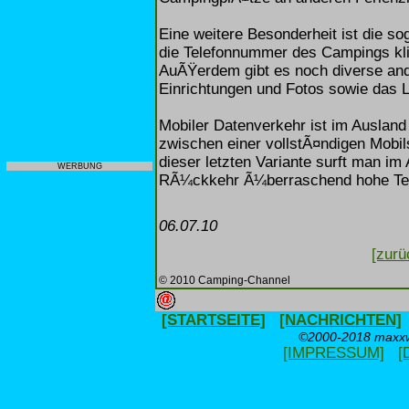
Eine weitere Besonderheit ist die so
die Telefonnummer des Campings kli
AuÃŸerdem gibt es noch diverse ande
Einrichtungen und Fotos sowie das 
Mobiler Datenverkehr ist im Ausland
zwischen einer vollstÃ¤ndigen Mobils
dieser letzten Variante surft man im
WERBUNG
RÃ¼ckkehr Ã¼berraschend hohe Tel
06.07.10
[zurü
© 2010 Camping-Channel
[STARTSEITE]
[NACHRICHTEN]
©2000-2018 maxxwe
[IMPRESSUM]
[