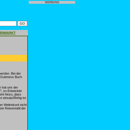
WERBUNG
GENMARKT
werden. Bei der
s Guinness Buch
h hat uns der
", so Entwickler
mmt hinzu, dass
 einsatzfÃ¤hig ist.
er Weltrekord nicht
lste Reisemobil der