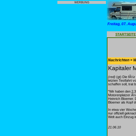
WERBUNG
Freitag, 07. Aug
STARTSEITE
Nachrichten > 
Kapitaler 
(red)
(gt) Die fÃ¼r
letzten Testfahrt 
schaffen soll, trat
"Wir haben den 2,3
Motorenplatzer Ã¼b
Heinrich Bloemer.
Bloemer als Kopf d
In etwa vier Woche
nur offiziell gekna
Welt auch Einzug i
21.06.10