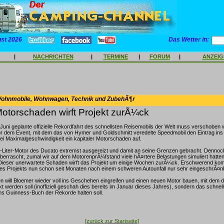
ust 2026
Das Wetter in:
|
NACHRICHTEN
|
TERMINE
|
FORUM
|
ANZEI
Wohnmobile, Wohnwagen, Technik und ZubehÃ¶r
Motorschaden wirft Projekt zurÃ¼ck
 Juni geplante offizielle Rekordfahrt des schnellsten Reisemobils der Welt muss verschoben 
vor dem Event, mit dem das von Hymer und Goldschmitt veredelte Speedmobil den Eintrag in
 bei Maximalgeschwindigkeit ein kapitaler Motorschaden auf.
-Liter-Motor des Ducato extremst ausgereizt und damit an seine Grenzen gebracht. Dennoc
errascht, zumal wir auf dem MotorenprÃ¼fstand viele hÃ¤rtere Belastungen simuliert hatten
 Dieser unerwartete Schaden wirft das Projekt um einige Wochen zurÃ¼ck. Erschwerend ko
es Projekts nun schon seit Monaten nach einem schweren Autounfall nur sehr eingeschrÃ¤nkt
n will Bloemer wieder voll ins Geschehen eingreifen und einen neuen Motor bauen, mit dem d
ckt werden soll (inoffiziell geschah dies bereits im Januar dieses Jahres), sondern das schnel
ns Guinness-Buch der Rekorde halten soll.
[zurück zur Startseite]