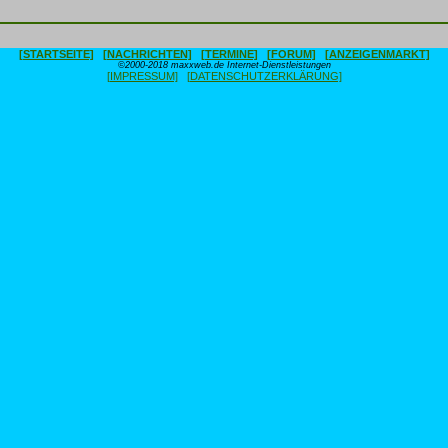
[STARTSEITE]
[NACHRICHTEN]
[TERMINE]
[FORUM]
[ANZEIGENMARKT]
©2000-2018 maxxweb.de Internet-Dienstleistungen
[IMPRESSUM]
[DATENSCHUTZERKLÄRUNG]