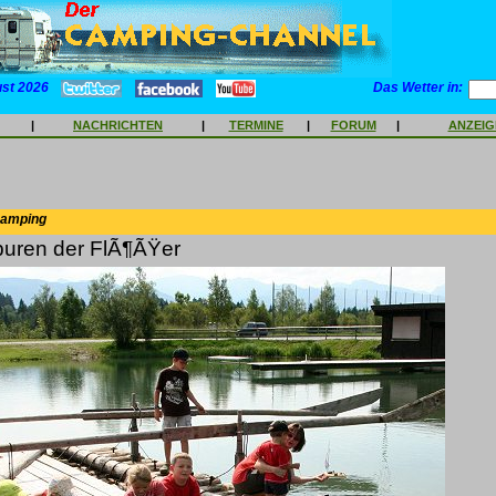
ust 2026
Das Wetter in:
|
NACHRICHTEN
|
TERMINE
|
FORUM
|
ANZEI
Camping
puren der FlÃ¶ÃŸer