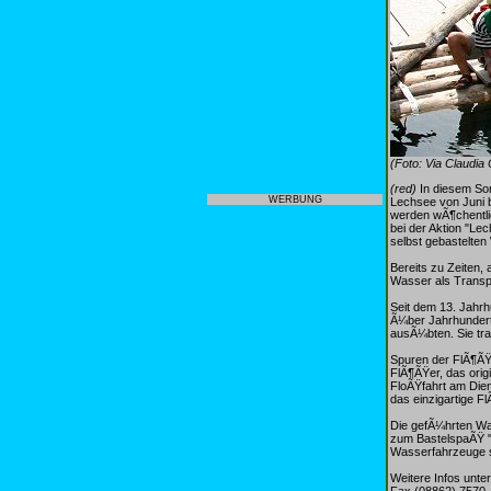
(Foto: Via Claudia
(red)
In diesem So
WERBUNG
Lechsee von Juni 
werden wÃ¶chentli
bei der Aktion "L
selbst gebastelten
Bereits zu Zeiten,
Wasser als Transpo
Seit dem 13. Jahr
Ã¼ber Jahrhunderte
ausÃ¼bten. Sie tra
Spuren der FlÃ¶ÃŸe
FlÃ¶ÃŸer, das orig
FloÃŸfahrt am Die
das einzigartige F
Die gefÃ¼hrten Wa
zum BastelspaÃŸ "L
Wasserfahrzeuge s
Weitere Infos unte
Fax (08862) 7570.