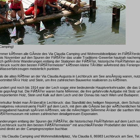
 Camping)
mmer kÃ¶nnen alle GÃ¤ste des Via Claudia Camping und Wohnmobilstellplatz im FlÃ¶ÃŸerd
bis November auf den Spuren der FlÃ¶ÃŸer das uralte Traditions-Gewerbe hautnah nachemp
ch gefÃ¼hrte Wanderungen entlang der Stationen der FlÃ¶ÃŸer, historische FloÃŸfahrten a
echbruck sucht den besten FlÃ¶ÃŸermeister" kÃ¶nnen kleine TÃ¼ftler wÃ¤hrend des Ferienp
 Wasserfahrzeugen meisterlich punkten.
 als die alten RÃ¶mer an der Via Claudia Augusta in Lechbruck am See ansÃ¤ssig waren, nutz
rtmittel fÃ¼r Holz und Stein, um ihre zahlreichen Bauwerke realisieren zu kÃ¶nnen.
hundert und noch bis 1914 war der Lech sogar eine bedeutende Hauptverkehrsader, die das
 geprÃ¤gt hat. Die FlÃ¶ÃŸer waren harte MÃ¤nner, die ihre gefahrvolle Aufgabe mit Stolz u
nsportierten Holz, Stein und Kalk auf dem Lech und der Donau bis nach Wien und Budapest.
rkultur findet man Ã¼berall in Lechbruck: das Standbild des heiligen Nepomuk, dem Schutz
inalgetreu rekonstruierte FloÃŸ auf dem Lech, mit dem alle GÃ¤ste bei der wÃ¶chentlichen hi
nstagabend hautnah spÃ¼ren kÃ¶nnen, wie die mÃ¤chtigen StÃ¤mme Ã¼ber die sanften Well
lÃ¶ÃŸermuseum mit seinen zahlreichen detailgetreuen Exponaten.
nderungen entlang der Spuren der FlÃ¶ÃŸer, die historischen FloÃŸfahrten auf dem Lech s
echbruck sucht den besten FlÃ¶ÃŸermeister" mit anschlieÃŸender Probefahrt der kleinen, 
ind direkt an der Campingrezeption buchbar.
r: Via Claudia Camping und Wohnmobilstellplatz, Via Claudia 6, 86983 Lechbruck am See, Tel