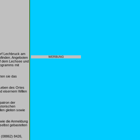
orf Lechbruck am
WERBUNG
finden. Angeboten
uf dem Lechsee und
rogramms mit
ten sie das
 Leben des Ortes
nd eisernem Willen
patron der
storischen
en gleiten sowie
owie die Anmeldung
selbst gebastelten
. (08862) 8426,