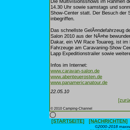
Die Multivisionsshows im Rahmen de
14.30 Uhr sowie samstags und sonn
Show-Center statt. Der Besuch der 
inbegriffen.
Das schnellste GelÃ¤ndefahrzeug d
Salon 2010 aus der NÃ¤he bewundern
Dakar, ein VW Race Touareg, ist im
Fahrzeuge am Caravaning-Show Cent
Lapp Expeditionstrailer sowie weite
Infos im Internet:
www.caravan-salon.de
www.abenteuerosten.de
www.panamericanatour.de
22.05.10
[zurü
© 2010 Camping-Channel
[STARTSEITE]
[NACHRICHTEN]
©2000-2018 maxxwe