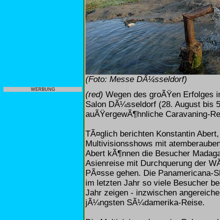
(Foto: Messe DÃ¼sseldorf)
WERBUNG
(red)
Wegen des groÃŸen Erfolges i
Salon DÃ¼sseldorf (28. August bis 5
auÃŸergewÃ¶hnliche Caravaning-Rei
TÃ¤glich berichten Konstantin Aber
Multivisionsshows mit atemberaubend
Abert kÃ¶nnen die Besucher Madaga
Asienreise mit Durchquerung der WÃ
PÃ¤sse gehen. Die Panamericana-S
im letzten Jahr so viele Besucher be
Jahr zeigen - inzwischen angereicher
jÃ¼ngsten SÃ¼damerika-Reise.