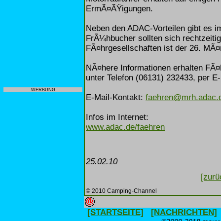
ErmÃ¤ÃŸigungen.
Neben den ADAC-Vorteilen gibt es im
FrÃ¼hbucher sollten sich rechtzeitig
FÃ¤hrgesellschaften ist der 26. MÃ
NÃ¤here Informationen erhalten FÃ
unter Telefon (06131) 232433, per E-M
WERBUNG
E-Mail-Kontakt:
faehren@mrh.adac.
Infos im Internet:
www.adac.de/faehren
25.02.10
[zurü
© 2010 Camping-Channel
[STARTSEITE]
[NACHRICHTEN]