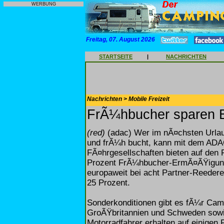
WERBUNG
Freitag, 07. August 2026
STARTSEITE
|
NACHRICHTEN
Nachrichten > Mobile Freizeit
FrÃ¼hbucher sparen 
(red)
(adac) Wer im nÃ¤chsten Urlau
und frÃ¼h bucht, kann mit dem ADA
FÃ¤hrgesellschaften bieten auf den 
Prozent FrÃ¼hbucher-ErmÃ¤ÃŸigung 
europaweit bei acht Partner-Reeder
25 Prozent.
Sonderkonditionen gibt es fÃ¼r Ca
GroÃŸbritannien und Schweden sow
Motorradfahrer erhalten auf einigen