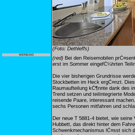
(Foto: Dethleffs)
WERBUNG
(red)
Bei den Reisemobilen prĆ¤senti
erst im Sommer eingefĆ¼hrten Teilin
Die vier bisherigen Grundrisse werd
Stockbetten im Heck ergĆ¤nzt. Diese
Raumaufteilung kĆ¶nnte dank des i
Trend setzen und teilintegrierte Mod
reisende Paare, interessant machen.
sechs Personen mitfahren und schl
Der neue T 5881-4 bietet, wie seine
Hubbett, das direkt hinter dem Fahrer
Schwenkmechanismus lĆ¤sst sich di