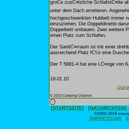
groĆe zusĆ¤tzliche SchlafstĆ¤tte a
unter dem Dach arretieren. Angeneh
hochgeschwenkten Hubbett immer n
einzuziehen. Die Doppeldinette daru
Doppelbett umbauen. Zwei weitere P
einen Platz zum Schlafen.
Der SanitĆ¤rraum ist mit einer drehb
ausreichend Platz fĆ¼r eine Dusche
Der T 5881-4 hat eine LĆ¤nge von 6,
19.01.10
[zurü
© 2010 Camping-Channel
[STARTSEITE]
[NACHRICHTEN]
©2000-2018 maxxwe
[IMPRESSUM]
[