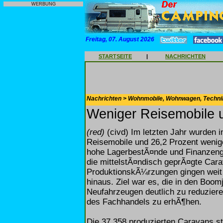
WERBUNG
Freitag, 07. August 2026
STARTSEITE
|
NACHRICHTEN
Nachrichten > Wohnmobile, Wohnwagen, Techni
Weniger Reisemobile 
(red)
(civd) Im letzten Jahr wurden 
Reisemobile und 26,2 Prozent wenig
hohe LagerbestÃ¤nde und Finanzeng
die mittelstÃ¤ndisch geprÃ¤gte Car
ProduktionskÃ¼rzungen gingen weit
hinaus. Ziel war es, die in den Bo
Neufahrzeugen deutlich zu reduziere
des Fachhandels zu erhÃ¶hen.
Die 37.358 produzierten Caravans ste