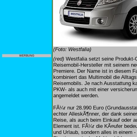
(Foto: Westfalia)
WERBUNG
(red)
Westfalia setzt seine Produkt-O
Reisemobil-Hersteller mit seinem ne
Premiere. Der Name ist in diesem F
kombiniert das Multimobil die Alltag
Reisemobils. Je nach Ausstattung ka
PKW- als auch mit einer versicher
angemeldet werden.
FÃ¼r nur 28.990 Euro (Grundausstatt
echter AlleskÃ¶nner, der dank seiner
Reise, als auch beim Einkauf oder a
Element ist. FÃ¼r die KÃ¤ufer bedeu
und Urlaub, sondern alles in einem