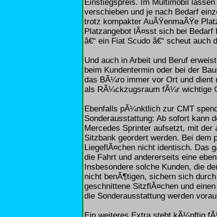
Einstiegspreis. Im Multimobil lassen 
verschieben und je nach Bedarf einz
trotz kompakter AuÃŸenmaÃŸe Platz 
Platzangebot lÃ¤sst sich bei Bedar
â€“ ein Fiat Scudo â€“ scheut auch 
Und auch in Arbeit und Beruf erweist 
beim Kundentermin oder bei der Bau
das BÃ¼ro immer vor Ort und dient n
als RÃ¼ckzugsraum fÃ¼r wichtige 
Ebenfalls pÃ¼nktlich zur CMT spend
Sonderausstattung: Ab sofort kann d
Mercedes Sprinter aufsetzt, mit de
Sitzbank geordert werden. Bei dem p
LiegeflÃ¤chen nicht identisch. Das ga
die Fahrt und andererseits eine ebe
Insbesondere solche Kunden, die den
nicht benÃ¶tigen, sichern sich dur
geschnittene SitzflÃ¤chen und eine
die Sonderausstattung werden voraus
Ein weiteres Extra steht kÃ¼nftig f