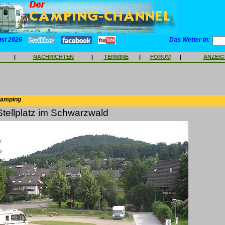
ust 2026
Das Wetter in:
|
NACHRICHTEN
|
TERMINE
|
FORUM
|
ANZEI
Camping
tellplatz im Schwarzwald