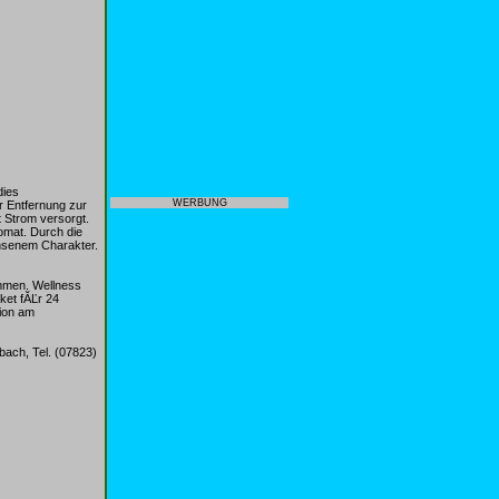
dies
WERBUNG
r Entfernung zur
 Strom versorgt.
omat. Durch die
hsenem Charakter.
mmen. Wellness
ket fĂĽr 24
tion am
bach, Tel. (07823)