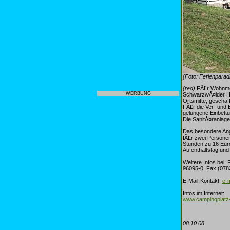
(Foto: Ferienpara
(red)
FĂĽr Wohnmobi
WERBUNG
SchwarzwĂ¤lder Hof
Ortsmitte, geschaf
FĂĽr die Ver- und 
gelungene Einbett
Die SanitĂ¤ranlag
Das besondere Ang
fĂĽr zwei Persone
Stunden zu 16 Euro
Aufenthaltstag und
Weitere Infos bei:
96095-0, Fax (078
E-Mail-Kontakt:
e-
Infos im Internet:
www.campingplatz
08.10.08