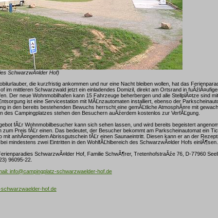
dies SchwarzwĂ¤lder Hof)
lurlauber, die kurzfristig ankommen und nur eine Nacht bleiben wollen, hat das Ferienpara
 im mittleren Schwarzwald jetzt ein einladendes Domizil, direkt am Ortsrand in fuĂźlĂ¤ufige
fen. Der neue Wohnmobilhafen kann 15 Fahrzeuge beherbergen und alle StellplĂ¤tze sind mit
Entsorgung ist eine Servicestation mit MĂĽnzautomaten installiert, ebenso der Parkscheinaut
ung in den bereits bestehenden Bewuchs herrscht eine gemĂĽtliche AtmosphĂ¤re mit gewac
en des Campingplatzes stehen den Besuchern auĂźerdem kostenlos zur VerfĂĽgung.
ebot fĂĽr Wohnmobilbesucher kann sich sehen lassen, und wird bereits begeistert angeno
n zum Preis fĂĽr einen. Das bedeutet, der Besucher bekommt am Parkscheinautomat ein Tic
 mit anhĂ¤ngendem Abrissgutschein fĂĽr einen Saunaeintritt. Diesen kann er an der Rezep
 bei mindestens zwei Eintritten in den WohlfĂĽhlbereich des SchwarzwĂ¤lder Hofs einlĂ¶sen.
 Ferienparadies SchwarzwĂ¤lder Hof, Familie SchwĂ¶rer, TretenhofstraĂźe 76, D-77960 Seel
23) 96095-22.
mail: info@campingplatz-schwarzwaelder-hof.de
-schwarzwaelder-hof.de