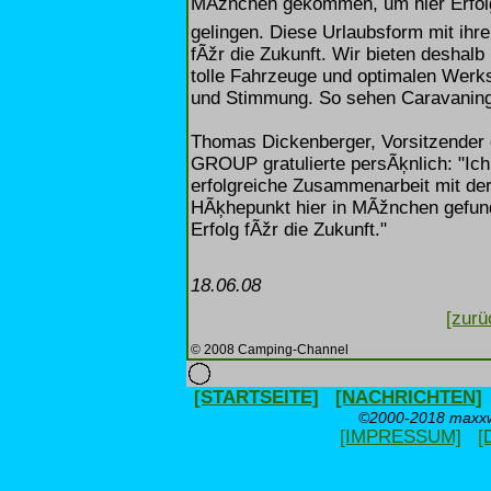
MÃžnchen gekommen, um hier Erfolg 
gelingen. Diese Urlaubsform mit ihrer
fÃžr die Zukunft. Wir bieten deshal
tolle Fahrzeuge und optimalen Werk
und Stimmung. So sehen Caravaning-
Thomas Dickenberger, Vorsitzende
GROUP gratulierte persÃķnlich: "Ich
erfolgreiche Zusammenarbeit mit der 
HÃķhepunkt hier in MÃžnchen gefun
Erfolg fÃžr die Zukunft."
18.06.08
[zurü
© 2008 Camping-Channel
[STARTSEITE]
[NACHRICHTEN]
©2000-2018 maxxwe
[IMPRESSUM]
[