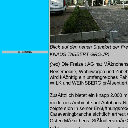
Blick auf den neuen Standort der Fre
WERBUNG
KNAUS TABBERT GROUP)
(red)
Die Freizeit AG hat MÃžnchens
Reisemobile, Wohnwagen und ZubehÃ
wird kÃžnftig ein umfangreiches F
WILK und WEINSBERG prÃĪsentiert
ZusÃĪtzlich bietet ein knapp 2.000 
modernes Ambiente auf Autohaus-N
zeigte sich in seiner ErÃķffnungsre
Caravaningbranche sichtlich erfreut 
Osten MÃžnchens, StÃĪndlerstraÃe 3