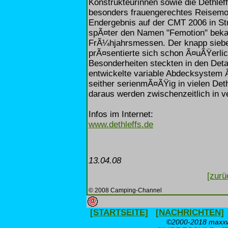
Konstrukteurinnen sowie die Dethleff
besonders frauengerechtes Reisemobi
Endergebnis auf der CMT 2006 in Stu
spÃ¤ter den Namen "Femotion" bek
FrÃ¼hjahrsmessen. Der knapp sieben
prÃ¤sentierte sich schon Ã¤uÃŸerlic
Besonderheiten steckten in den Deta
entwickelte variable Abdecksystem 
seither serienmÃ¤ÃŸig in vielen Det
daraus werden zwischenzeitlich in v
Infos im Internet:
www.dethleffs.de
13.04.08
[zurü
© 2008 Camping-Channel
[STARTSEITE]
[NACHRICHTEN]
©2000-2018 maxxwe