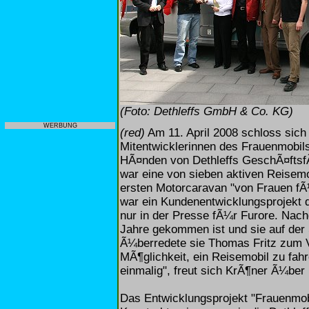
(Foto: Dethleffs GmbH & Co. KG)
WERBUNG
(red)
Am 11. April 2008 schloss sich d
Mitentwicklerinnen des Frauenmobil
HÃ¤nden von Dethleffs GeschÃ¤ftsfÃ
war eine von sieben aktiven Reisemo
ersten Motorcaravan "von Frauen fÃ
war ein Kundenentwicklungsprojekt 
nur in der Presse fÃ¼r Furore. Nachd
Jahre gekommen ist und sie auf der
Ã¼berredete sie Thomas Fritz zum V
MÃ¶glichkeit, ein Reisemobil zu fahr
einmalig", freut sich KrÃ¶ner Ã¼ber 
Das Entwicklungsprojekt "Frauenmobi