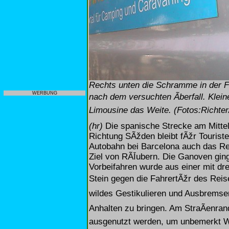
Rechts unten die Schramme in der
WERBUNG
nach dem versuchten Ãberfall. Klei
Limousine das Weite. (Fotos:Richter
(hr)
Die spanische Strecke am Mitte
Richtung SÃžden bleibt fÃžr Touriste
Autobahn bei Barcelona auch das
Ziel von RÃĪubern. Die Ganoven gin
Vorbeifahren wurde aus einer mit d
Stein gegen die FahrertÃžr des Reis
wildes Gestikulieren und Ausbremsen
Anhalten zu bringen. Am StraÃenran
ausgenutzt werden, um unbemerkt W