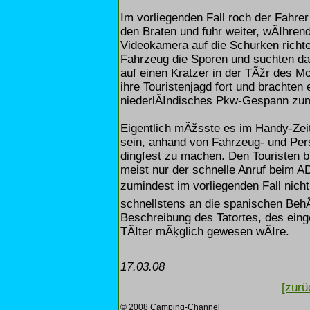
Im vorliegenden Fall roch der Fah
den Braten und fuhr weiter, wÃĪhrend 
Videokamera auf die Schurken richt
Fahrzeug die Sporen und suchten da
auf einen Kratzer in der TÃžr des Mo
ihre Touristenjagd fort und brachten 
niederlÃĪndisches Pkw-Gespann zum
Eigentlich mÃžsste es im Handy-Zeita
sein, anhand von Fahrzeug- und Per
dingfest zu machen. Den Touristen 
meist nur der schnelle Anruf beim AD
zumindest im vorliegenden Fall nicht 
schnellstens an die spanischen Beh
Beschreibung des Tatortes, des ein
TÃĪter mÃķglich gewesen wÃĪre.
17.03.08
[zurü
© 2008 Camping-Channel