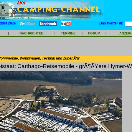
gust 2026
Das Wetter in:
|
NACHRICHTEN
|
TERMINE
|
FORUM
|
ANZEI
Wohnmobile, Wohnwagen, Technik und ZubehÃ¶r
istaat: Carthago-Reisemobile - grÃ¶ÃŸere Hymer-We