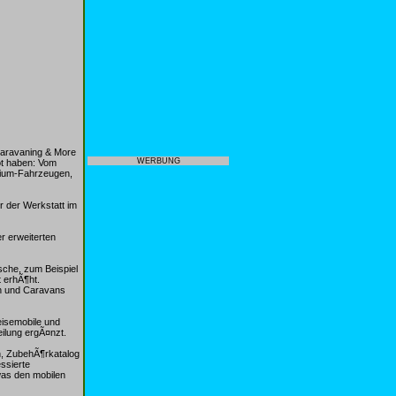
aravaning & More
WERBUNG
ot haben: Vom
emium-Fahrzeugen,
 der Werkstatt im
r erweiterten
sche, zum Beispiel
 erhÃ¶ht.
en und Caravans
eisemobile und
ilung ergÃ¤nzt.
en, ZubehÃ¶rkatalog
essierte
was den mobilen