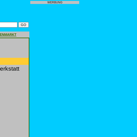
WERBUNG
GENMARKT
rkstatt