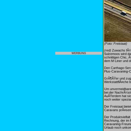
(Foto: Freistaat)
(red)
Zuwachs fÃ¼r
WERBUNG
Sulzemoos wird da
schnittigen Chic, 
dem M-Liner und d
Den Carthago-Serv
Plus-Caravaning-Ce
GrÃ¶ÃŸer und zugl
WerkstattflÃ¤che 
Um unvermeidbare W
bei der NachrÃ¼stu
AuÃŸerdem hat sic
noch weiter speziali
Der Freistaat biet
Caravans prÃ¤senti
Der Produktvielfal
Rechnung, der im Fe
Caravaning-Freund
Urlaub noch unkomp