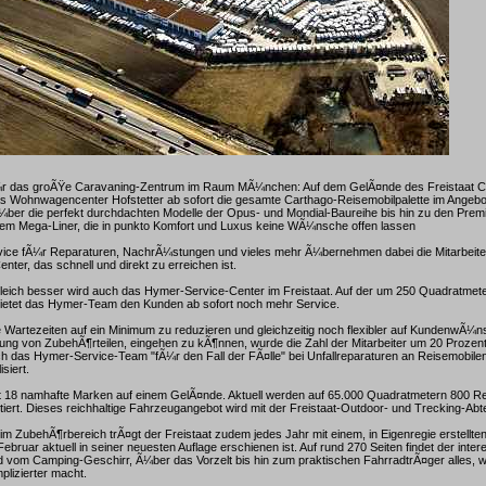
 das groÃŸe Caravaning-Zentrum im Raum MÃ¼nchen: Auf dem GelÃ¤nde des Freistaat C
s Wohnwagencenter Hofstetter ab sofort die gesamte Carthago-Reisemobilpalette im Angeb
Ã¼ber die perfekt durchdachten Modelle der Opus- und Mondial-Baureihe bis hin zu den Pr
em Mega-Liner, die in punkto Komfort und Luxus keine WÃ¼nsche offen lassen
ice fÃ¼r Reparaturen, NachrÃ¼stungen und vieles mehr Ã¼bernehmen dabei die Mitarbeiter
nter, das schnell und direkt zu erreichen ist.
eich besser wird auch das Hymer-Service-Center im Freistaat. Auf der um 250 Quadratmete
bietet das Hymer-Team den Kunden ab sofort noch mehr Service.
artezeiten auf ein Minimum zu reduzieren und gleichzeitig noch flexibler auf KundenwÃ¼n
ng von ZubehÃ¶rteilen, eingehen zu kÃ¶nnen, wurde die Zahl der Mitarbeiter um 20 Prozent
h das Hymer-Service-Team "fÃ¼r den Fall der FÃ¤lle" bei Unfallreparaturen an Reisemobil
siert.
et 18 namhafte Marken auf einem GelÃ¤nde. Aktuell werden auf 65.000 Quadratmetern 800 R
ert. Dieses reichhaltige Fahrzeugangebot wird mit der Freistaat-Outdoor- und Trecking-Abte
t im ZubehÃ¶rbereich trÃ¤gt der Freistaat zudem jedes Jahr mit einem, in Eigenregie erstellt
bruar aktuell in seiner neuesten Auflage erschienen ist. Auf rund 270 Seiten findet der inter
 vom Camping-Geschirr, Ã¼ber das Vorzelt bis hin zum praktischen FahrradtrÃ¤ger alles, 
lizierter macht.