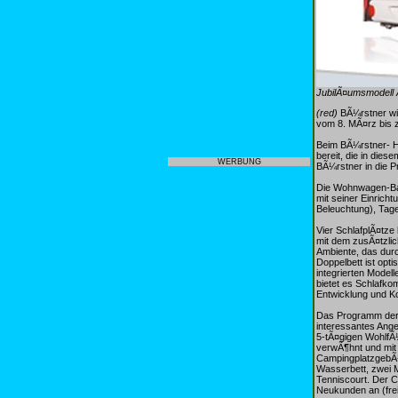
JubilÃ¤umsmodell A
(red)
BÃ¼rstner wir
vom 8. MÃ¤rz bis z
Beim BÃ¼rstner- HÃ
bereit, die in die
WERBUNG
BÃ¼rstner in die P
Die Wohnwagen-Bau
mit seiner Einricht
Beleuchtung), Tag
Vier SchlafplÃ¤tze
mit dem zusÃ¤tzlic
Ambiente, das durch
Doppelbett ist opt
integrierten Model
bietet es Schlafko
Entwicklung und Ko
Das Programm der 
interessantes Ange
5-tÃ¤gigen WohlfÃ¼
verwÃ¶hnt und mit
CampingplatzgebÃ¼
Wasserbett, zwei 
Tenniscourt. Der C
Neukunden an (frei