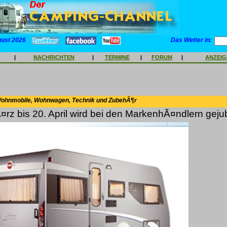
gust 2026
Das Wetter in:
|
NACHRICHTEN
|
TERMINE
|
FORUM
|
ANZEI
Wohnmobile, Wohnwagen, Technik und ZubehÃ¶r
rz bis 20. April wird bei den MarkenhÃ¤ndlern gejub