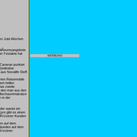
den Jubi-Wochen
JubilÃ¤umsangebote
Ÿer Festakte hat
WERBUNG
-Caravan punktet
(indirekte
us Novalife-Stoff.
erten Reisemobils
nem hellen
Das zweite
s, den man aus den
Kaltschaummatratze
 in der
er wartet ein
uro gibt es einen
 BÃ¼rstner-Kunden
en auf dem
Stunden auf dem
Ã¼rstner-