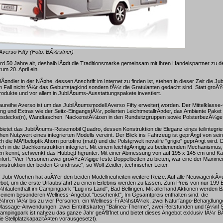
verso Fifty (Foto: BÃ¼rstner)
d 50 Jahre alt, deshalb lÃ¤dt die Traditionsmarke gemeinsam mit ihren Handelspartner zu 
um 20. April ein.
¤ndler in der NÃ¤he, dessen Anschrift im Internet zu finden ist, stehen in dieser Zeit die 
sem Fall nicht fÃ¼r das Geburtstagkind sondern fÃ¼r die Gratulanten gedacht sind. Statt groÃ
rodukte und vor allem in JubilÃ¤ums-Ausstattungspakete investiert.
reihe Averso ist um das JubilÃ¤umsmodell Averso Fifty erweitert worden. Der Mittelklasse
ung und Extras wie der Seitz-EingangstÃ¼r, polierten LeichtmetallrÃ¤der, das Ambiente Paket 
esdecke(n), Wandtaschen, NackenstÃ¼tzen in den Rundsitzgruppen sowie PolsterbezÃ¼ge a
 bietet das JubilÃ¤ums-Reisemobil Quadro, dessen Konstruktion die Eleganz eines teilintegri
hen Nutzwert eines integrierten Modells vereint. Der Blick ins Fahrzeug ist geprÃ¤gt von sei
 die MÃ¶beloptik Ahorn portofino (matt) und die Polsterwelt novalife "grigio" geprÃ¤gt wird. 
isch in die Dachkonstruktion integriert. Mit einem leichtgÃ¤ngig zu bedienenden Mechanismu
len kennt, schwenkt das Hubbett herunter. Mit einer Abmessung von auf 195 x 145 cm und 
mfort. "Vier Personen zwei groÃŸzÃ¼gige feste Doppelbetten zu bieten, war eine der Maximen
nstruktion der beiden Grundrisse", so Wolf Zeidler, technischer Leiter.
Jubi-Wochen hat auÃŸer den beiden Modellneuheiten weitere Reize. Auf alle NeuwagenkÃ¤uf
bot, um die erste Urlaubsfahrt zu einem Erlebnis werden zu lassen. Zum Preis von nur 199 E
hlaufenthalt im Campingpark "Lug ins Land", Bad Bellingen. Mit allerhand Aktionen werden
 einem besonderen Wellness-Angebot "beschenkt". Im Gesamtpreis enthalten sind: die
hren fÃ¼r bis zu vier Personen, ein Wellness-FrÃ¼hstÃ¼ck, zwei Naturfango-Behandlung
Massage-Anwendungen, zwei Eintrittskarten "Balinea-Therme", zwei Reitstunden und fÃ¼nf 
ampingpark ist nahezu das ganze Jahr geÃ¶ffnet und bietet dieses Angebot exklusiv fÃ¼r B
e StellplatzkapazitÃ¤ten vorausgesetzt).