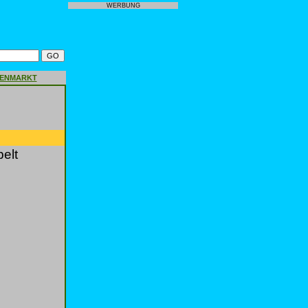
WERBUNG
GENMARKT
elt