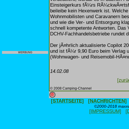
Einsteigerkurs fÃ¼rs RÃ¼ckwÃ¤rts
beileibe kein Hexenwerk ist. Welch
Wohnmobilisten und Caravanern be
und wie die Ver- und Entsorgung klapp
schnell kompetente Antworten. Das V
DCHV-Fachhandelsbetriebe rundet da
Der jÃ¤hrlich aktualisierte Copilot 2
und ist fÃ¼r 9,90 Euro beim Verlag 
WERBUNG
(Wohnwagen- und Reisemobil-HÃ¤ndle
14.02.08
[zurü
© 2008 Camping-Channel
[STARTSEITE]
[NACHRICHTEN]
©2000-2018 maxxwe
[IMPRESSUM]
[