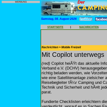
WERBUNG
Samstag, 08. August 2026
STARTSEITE
|
NACHRICHTEN
Nachrichten > Mobile Freizeit
Mit Copilot unterwegs
(red)
Copilot heiÃŸt das aktuelle In
Verband e.V. (DCHV) herausgegeben 
richtig beladen werden, wie Vorzelte
wie eine Satellitenanlage zielsicher 
Reisebegleiter fÃ¼r Camping und Ca
Technik und Sicherheit und hÃ¤lt je
parat.
Fundierte Checklisten erleichtern di
verdeutlicht, worauf es in Sachen F