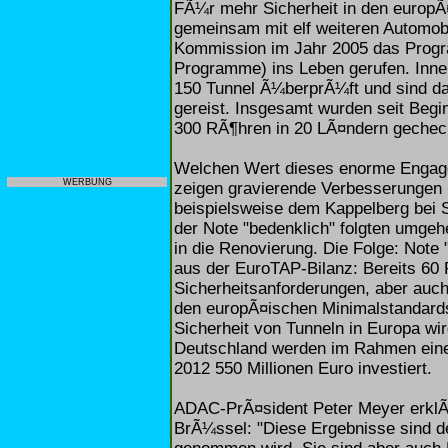
FÃ¼r mehr Sicherheit in den europ
gemeinsam mit elf weiteren Automob
Kommission im Jahr 2005 das Prog
Programme) ins Leben gerufen. Inner
150 Tunnel Ã¼berprÃ¼ft und sind da
gereist. Insgesamt wurden seit Begi
300 RÃ¶hren in 20 LÃ¤ndern gechec
Welchen Wert dieses enorme Engage
WERBUNG
zeigen gravierende Verbesserungen i
beispielsweise dem Kappelberg bei S
der Note "bedenklich" folgten umgeh
in die Renovierung. Die Folge: Note
aus der EuroTAP-Bilanz: Bereits 60 P
Sicherheitsanforderungen, aber auch
den europÃ¤ischen Minimalstandards
Sicherheit von Tunneln in Europa wir
Deutschland werden im Rahmen ein
2012 550 Millionen Euro investiert.
ADAC-PrÃ¤sident Peter Meyer erklÃ¤
BrÃ¼ssel: "Diese Ergebnisse sind d