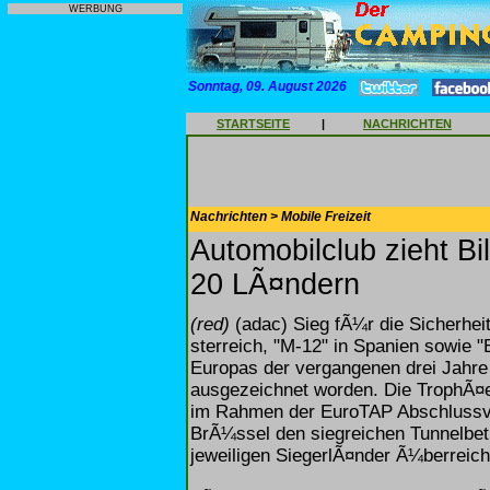
WERBUNG
Sonntag, 09. August 2026
STARTSEITE
|
NACHRICHTEN
Nachrichten > Mobile Freizeit
Automobilclub zieht B
20 LÃ¤ndern
(red)
(adac) Sieg fÃ¼r die Sicherheit
sterreich, "M-12" in Spanien sowie "
Europas der vergangenen drei Jahre
ausgezeichnet worden. Die TrophÃ¤
im Rahmen der EuroTAP Abschlussver
BrÃ¼ssel den siegreichen Tunnelbetre
jeweiligen SiegerlÃ¤nder Ã¼berreich