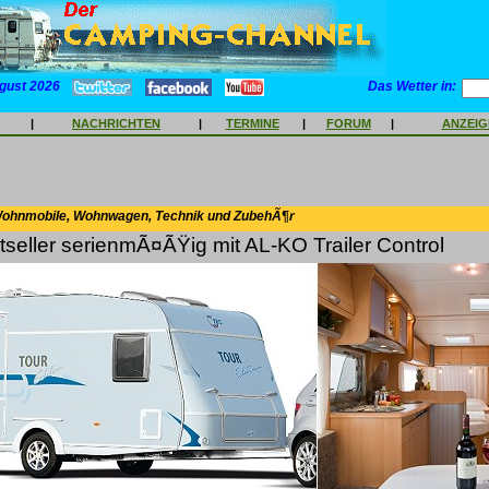
gust 2026
Das Wetter in:
|
NACHRICHTEN
|
TERMINE
|
FORUM
|
ANZEI
Wohnmobile, Wohnwagen, Technik und ZubehÃ¶r
tseller serienmÃ¤ÃŸig mit AL-KO Trailer Control