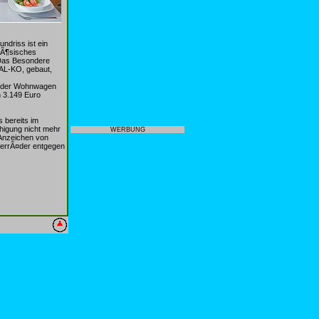
ndriss ist ein
nzÃ¶sisches
 Das Besondere
 AL-KO, gebaut,
d der Wohnwagen
n 3.149 Euro
 bereits im
higung nicht mehr
WERBUNG
 Anzeichen von
gerrÃ¤der entgegen