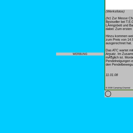
(Werksfotos)
(hr)
Zur Messe CMT 
Bestseller bei T.E
LÃ¤ngsbett und Ba
dabei: Zum ersten 
Hinzu kommen weit
zum Preis von 14.9
ausgerechnet hat.
Das ATC wartet mi
Ansatz. Im Zusamm
WERBUNG
mÃ¶glich ist. Mont
Pendelneigungen e
den Pendelbewegun
11.01.08
© 2008 Camping-Channel