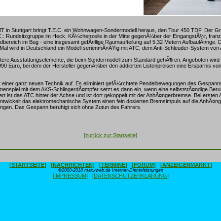
in Stuttgart bringt T.E.C. ein Wohnwagen-Sondermodell heraus, den Tour 450 TDF. Der Gru
.C.: Rundsitzgruppe im Heck, KÃ¼chenzeile in der Mitte gegenÃ¼ber der EingangstÃ¼r, fra
dbereich im Bug - eine insgesamt gefÃ¤llige Raumaufteilung auf 5,32 Metern AufbaulÃ¤nge.
Mal wird in Deutschland ein Modell serienmÃ¤ÃŸig mit ATC, dem Anti-Schleuder-System von
ere Ausstattungselemente, die beim Sondermodell zum Standard gehÃ¶ren. Angeboten wir
90 Euro, bei dem der Hersteller gegenÃ¼ber den addierten Listenpreisen eine Ersparnis vo
t einer ganz neuen Technik auf. Es eliminiert gefÃ¼rchtete Pendelbewegungen des Gespanns
enspiel mit dem AKS-SchlingerdÃ¤mpfer setzt es dann ein, wenn eine selbststÃ¤ndige Beru
iert ist das ATC hinter der Achse und ist dort gekoppelt mit der AnhÃ¤ngerbremse. Bei ersten
ntwickelt das elektromechanische System einen fein dosierten Bremsimpuls auf die AnhÃ¤n
gen. Das Gespann beruhigt sich ohne Zutun des Fahrers.
[zurück zur Startseite]
[STARTSEITE]
[NACHRICHTEN]
[TERMINE]
[FORUM]
[ANZEIGENMARKT]
©2000-2018 maxxweb.de Internet-Dienstleistungen
[IMPRESSUM]
[DATENSCHUTZERKLÄRUNG]