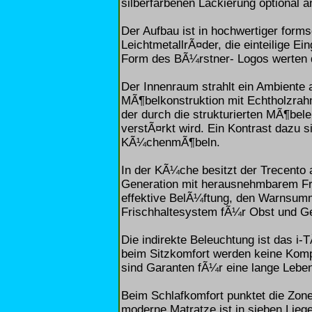
silberfarbenen Lackierung optional a
Der Aufbau ist in hochwertiger form
LeichtmetallrÃ¤der, die einteilige E
Form des BÃ¼rstner- Logos werten d
Der Innenraum strahlt ein Ambiente 
MÃ¶belkonstruktion mit Echtholzrah
der durch die strukturierten MÃ¶bel
verstÃ¤rkt wird. Ein Kontrast dazu s
KÃ¼chenmÃ¶beln.
In der KÃ¼che besitzt der Trecento
Generation mit herausnehmbarem Fro
effektive BelÃ¼ftung, den Warnsumm
Frischhaltesystem fÃ¼r Obst und 
Die indirekte Beleuchtung ist das i
beim Sitzkomfort werden keine Kom
sind Garanten fÃ¼r eine lange Lebe
Beim Schlafkomfort punktet die Zon
moderne Matratze ist in sieben Liegez