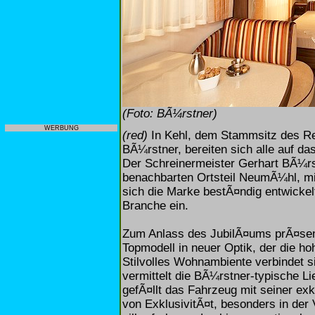
(Foto: BÃ¼rstner)
WERBUNG
(red)
In Kehl, dem Stammsitz des R
BÃ¼rstner, bereiten sich alle auf d
Der Schreinermeister Gerhart BÃ¼rs
benachbarten Ortsteil NeumÃ¼hl, mi
sich die Marke bestÃ¤ndig entwickel
Branche ein.
Zum Anlass des JubilÃ¤ums prÃ¤sen
Topmodell in neuer Optik, der die h
Stilvolles Wohnambiente verbindet
vermittelt die BÃ¼rstner-typische Li
gefÃ¤llt das Fahrzeug mit seiner ex
von ExklusivitÃ¤t, besonders in der