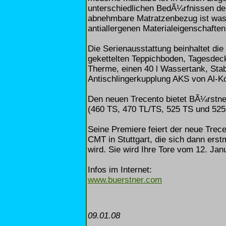
unterschiedlichen BedÃ¼rfnissen de
abnehmbare Matratzenbezug ist wasc
antiallergenen Materialeigenschaften
Die Serienausstattung beinhaltet d
gekettelten Teppichboden, Tagesdec
Therme, einen 40 l Wassertank, Sta
Antischlingerkupplung AKS von Al-K
Den neuen Trecento bietet BÃ¼rstne
(460 TS, 470 TL/TS, 525 TS und 525 
Seine Premiere feiert der neue Trec
CMT in Stuttgart, die sich dann er
wird. Sie wird Ihre Tore vom 12. Ja
Infos im Internet:
www.buerstner.com
09.01.08