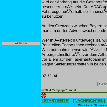
wird der Andrang auf die GeschÃ¤ft
besonders groÃŸ sein. Der ADAC appe
Fahrzeuge auÃŸerhalb der InnenstÃ¤d
zu benutzen.
An den Grenzen zwischen Bayern be
man am dritten Adventswochenend
Wer in Ã–sterreich unterwegs ist, wi
WERBUNG
Baustellen-EngpÃ¤ssen rechnen mÃ¼s
Westautobahn ebenso wie fÃ¼r die R
ArlbergschnellstraÃŸe vor dem Arlb
vor allem auf der Tauernautobahn im
wegen Sanierungsarbeiten in beiden 
07.12.04
[zurü
© 2004 Camping-Channel
[STARTSEITE]
[NACHRICHTEN]
©2000-2018 maxxwe