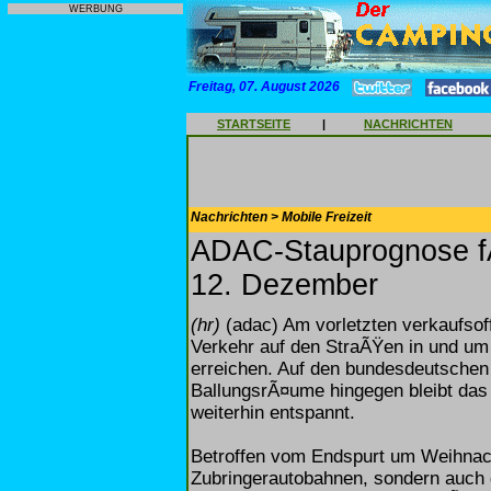
WERBUNG
Freitag, 07. August 2026
STARTSEITE
|
NACHRICHTEN
Nachrichten > Mobile Freizeit
ADAC-Stauprognose f
12. Dezember
(hr)
(adac) Am vorletzten verkaufso
Verkehr auf den StraÃŸen in und um
erreichen. Auf den bundesdeutschen
BallungsrÃ¤ume hingegen bleibt da
weiterhin entspannt.
Betroffen vom Endspurt um Weihnach
Zubringerautobahnen, sondern auch 