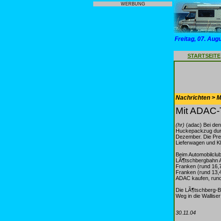
WERBUNG
Freitag, 07. Aug
STARTSEITE
Nachrichten > Mo
Mit ADAC-
(hr)
(adac) Bei den
Huckepackzug durc
Dezember. Die Prei
Lieferwagen und K
Beim Automobilclub
LÃ¶tschbergbahn AG
Franken (rund 16,
Franken (rund 13,4
ADAC kaufen, rund
Die LÃ¶tschberg-Ba
Weg in die Wallise
30.11.04