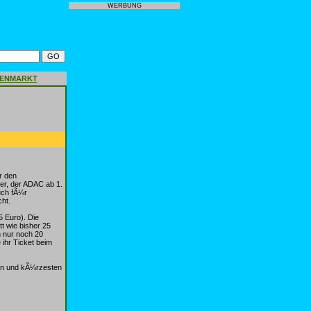
WERBUNG
GENMARKT
r den
er, der ADAC ab 1.
uch fÃ¼r
ht.
5 Euro). Die
t wie bisher 25
 nur noch 20
ihr Ticket beim
ten und kÃ¼rzesten