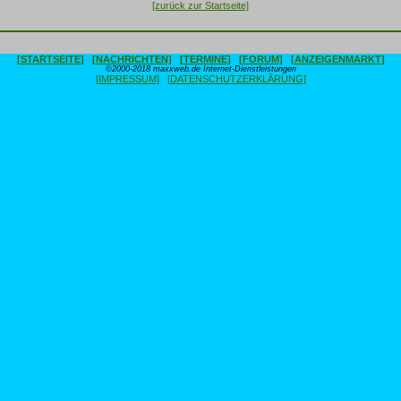
[zurück zur Startseite]
[STARTSEITE]
[NACHRICHTEN]
[TERMINE]
[FORUM]
[ANZEIGENMARKT]
©2000-2018 maxxweb.de Internet-Dienstleistungen
[IMPRESSUM]
[DATENSCHUTZERKLÄRUNG]