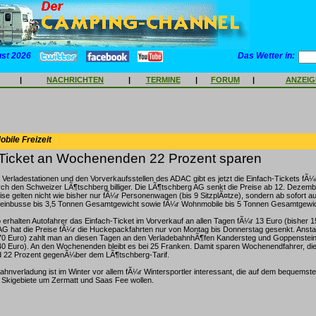
ust 2026
Das Wetter in:
|
NACHRICHTEN
|
TERMINE
|
FORUM
|
ANZEI
bile Freizeit
Ticket an Wochenenden 22 Prozent sparen
 Verladestationen und den Vorverkaufsstellen des ADAC gibt es jetzt die Einfach-Tickets fÃ¼
h den Schweizer LÃ¶tschberg billiger. Die LÃ¶tschberg AG senkt die Preise ab 12. Dezemb
se gelten nicht wie bisher nur fÃ¼r Personenwagen (bis 9 SitzplÃ¤tze), sondern ab sofort a
leinbusse bis 3,5 Tonnen Gesamtgewicht sowie fÃ¼r Wohnmobile bis 5 Tonnen Gesamtgewic
 erhalten Autofahrer das Einfach-Ticket im Vorverkauf an allen Tagen fÃ¼r 13 Euro (bisher 1
 hat die Preise fÃ¼r die Huckepackfahrten nur von Montag bis Donnerstag gesenkt. Anstat
70 Euro) zahlt man an diesen Tagen an den VerladebahnhÃ¶fen Kandersteg und Goppenstein
0 Euro). An den Wochenenden bleibt es bei 25 Franken. Damit sparen Wochenendfahrer, die 
 22 Prozent gegenÃ¼ber dem LÃ¶tschberg-Tarif.
hnverladung ist im Winter vor allem fÃ¼r Wintersportler interessant, die auf dem bequems
r Skigebiete um Zermatt und Saas Fee wollen.