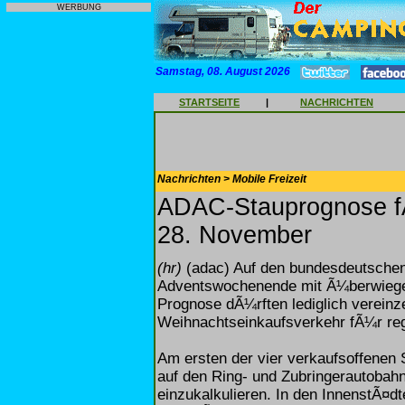
WERBUNG
Samstag, 08. August 2026
STARTSEITE
|
NACHRICHTEN
Nachrichten > Mobile Freizeit
ADAC-Stauprognose f
28. November
(hr)
(adac) Auf den bundesdeutschen
Adventswochenende mit Ã¼berwiege
Prognose dÃ¼rften lediglich vereinz
Weihnachtseinkaufsverkehr fÃ¼r reg
Am ersten der vier verkaufsoffenen
auf den Ring- und Zubringerautoba
einzukalkulieren. In den InnenstÃ¤dt