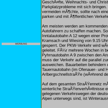
GeschÃ¤fte, Weihnachts- und Christ
Parkplatzprobleme mit sich bringen.
vermeiden mÃ¶chte, sollte nach ei
parken und mit Ã¶ffentlichen Verkehr
Am meisten werden am kommenden 
Autofahrern zu schaffen machen. So
Inntalautobahn A 12 wegen einer Pr
Kramsach und Wiesing von 9.15 Uhr
WERBUNG
gesperrt. Der PKW-Verkehr wird wÃ¤
geleitet. FÃ¼r mehrere Wochen in be
Pyhrnautobahn A 9 zwischen den Ans
muss der Verkehr auf die parallel z
ausweichen. Bauarbeiten behindern 
Tauernautobahn (im Ofenauer- und Hi
ArlbergschnellstraÃŸe (wÃ¤hrend der
Auf dem gesamten StraÃŸennetz mÃ
winterliche StraÃŸenverhÃ¤ltnisse ei
gelegenen Verkehrswegen der deutsc
Alpen unterwegs sind, ist Winterausr