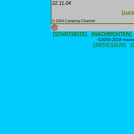
22.11.04
[zurü
© 2004 Camping-Channel
[STARTSEITE]
[NACHRICHTEN]
©2000-2018 maxxwe
[IMPRESSUM]
[