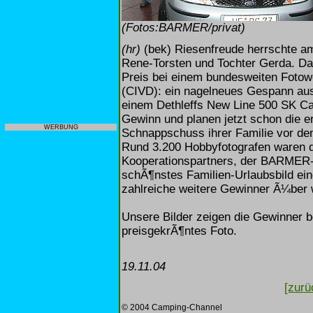
(Fotos:BARMER/privat)
(hr)
(bek) Riesenfreude herrschte a
Rene-Torsten und Tochter Gerda. D
Preis bei einem bundesweiten Fotow
(CIVD): ein nagelneues Gespann aus
einem Dethleffs New Line 500 SK Ca
Gewinn und planen jetzt schon die e
WERBUNG
Schnappschuss ihrer Familie vor de
Rund 3.200 Hobbyfotografen waren 
Kooperationspartners, der BARMER-K
schÃ¶nstes Familien-Urlaubsbild ei
zahlreiche weitere Gewinner Ã¼ber w
Unsere Bilder zeigen die Gewinner
preisgekrÃ¶ntes Foto.
19.11.04
[zurü
© 2004 Camping-Channel