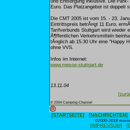
und Entsorgung inklusive. Die Par
Euro. Das Platzangebot ist doppelt s
Die CMT 2005 ist vom 15. - 23. Janu
Eintrittspreis betrÃ¤gt 11 Euro, er
Tarifverbunds Stuttgart wird wieder e
Ã¶ffentlichen Verkehrsmitteln beinh
tÃ¤glich ab 15.30 Uhr eine "Happy H
ohne VVS.
Infos im Internet:
www.messe-stuttgart.de
13.11.04
[zurü
© 2004 Camping-Channel
[STARTSEITE]
[NACHRICHTEN]
©2000-2018 maxxwe
[IMPRESSUM]
[