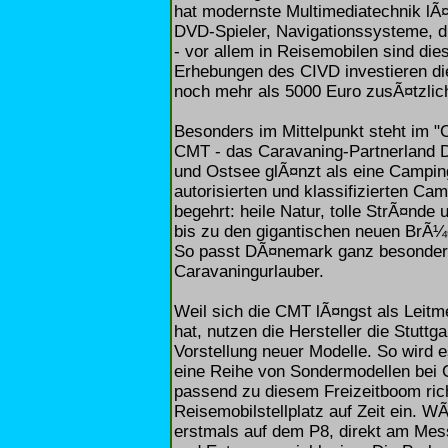
hat modernste Multimediatechnik lÃ¤
DVD-Spieler, Navigationssysteme, dr
- vor allem in Reisemobilen sind di
Erhebungen des CIVD investieren di
noch mehr als 5000 Euro zusÃ¤tzlich
Besonders im Mittelpunkt steht im 
CMT - das Caravaning-Partnerland 
und Ostsee glÃ¤nzt als eine Camping
autorisierten und klassifizierten Ca
begehrt: heile Natur, tolle StrÃ¤nde 
bis zu den gigantischen neuen BrÃ¼
So passt DÃ¤nemark ganz besonders 
Caravaningurlauber.
Weil sich die CMT lÃ¤ngst als Leitm
hat, nutzen die Hersteller die Stutt
Vorstellung neuer Modelle. So wird
eine Reihe von Sondermodellen bei
passend zu diesem Freizeitboom ric
Reisemobilstellplatz auf Zeit ein.
erstmals auf dem P8, direkt am Me