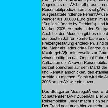
Angesichts der Ã¼berall grassierende
Reisemobilproduzenten soviel gÃ¼ns
ausgestattete rollende FerienhÃ¤use
weniger als 30.000 Euro gleich im D
"Sunlight" (made by Dethleffs) sind
Marken 2005 erstmals in den Stuttga
Auch bei den Modellen gibt es eine 
den besten Jahren komfortable und d
Freizeitgestaltung entdecken, sind di
nie. Mehr als jedes dritte Fahrzeug
lÃ¤uft, gehÃ¶rt mittlerweile zur Gat
windschnittig an das Original-Fahrer
Aufbauten der Alkoven-Reisemobile, 
derzeit obendrein auf dem Markt der
und Renault anschicken, den etablie
streitig zu machen. Somit wird die 
2005 so groÃŸ wie nie zuvor.
Das Stuttgarter MessegelÃ¤nde wir
Schaufenster fÃ¼r ZubehÃ¶r aller Art
Reisemobilist: Jeder macht sich se
Der Trend geht auch hier zu mehr Lu