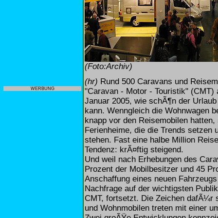
(Foto:Archiv)
(hr)
Rund 500 Caravans und Reisemob
WERBUNG
"Caravan - Motor - Touristik" (CMT) 
Januar 2005, wie schÃ¶n der Urlaub
kann. Wenngleich die Wohnwagen be
knapp vor den Reisemobilen hatten, s
Ferienheime, die die Trends setzen
stehen. Fast eine halbe Million Reise
Tendenz: krÃ¤ftig steigend.
Und weil nach Erhebungen des Carav
Prozent der Mobilbesitzer und 45 Pro
Anschaffung eines neuen Fahrzeugs b
Nachfrage auf der wichtigsten Publi
CMT, fortsetzt. Die Zeichen dafÃ¼r 
und Wohnmobilen treten mit einer um
Zwei groÃŸe Entwicklungen kennzei