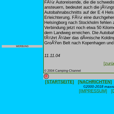
FÃ¼r Autoreisende, die die schwed
ansteuern, bedeutet auch die jÃ¼ngs
Autobahnabschnitts auf der E 4 Hel
Erleichterung. FÃ¼r eine durchgeh
Helsingborg nach Stockholm fehlen 
Verbindung jetzt noch etwa 50 Kilo
dem Landweg erreichen. Die Autoba
fÃ¼hrt Ã¼ber das dÃ¤nische Kolding
GroÃŸen Belt nach Kopenhagen und
WERBUNG
11.11.04
[zurü
© 2004 Camping-Channel
[STARTSEITE]
[NACHRICHTEN]
©2000-2018 maxxwe
[IMPRESSUM]
[