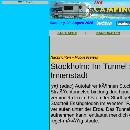
WERBUNG
Samstag, 08. August 2026
STARTSEITE
|
NACHRICHTEN
Nachrichten > Mobile Freizeit
Stockholm: Im Tunnel 
Innenstadt
(hr)
(adac) Autofahrer kÃ¶nnen Stock
StraÃŸentunnelverbindung durchquer
verbindet den im Osten der Stadt g
Stadtteil Essingeleden im Westen. F
verlaufen unter der Erde. Das Tunne
aufnehmen kann, entlastet merklich 
regel-mÃ¤ÃŸig staute.