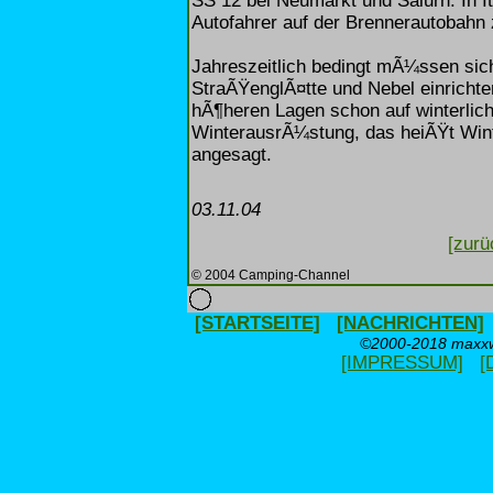
SS 12 bei Neumarkt und Salurn. In I
Autofahrer auf der Brennerautobahn
Jahreszeitlich bedingt mÃ¼ssen sic
StraÃŸenglÃ¤tte und Nebel einrichte
hÃ¶heren Lagen schon auf winterlich
WinterausrÃ¼stung, das heiÃŸt Winte
angesagt.
03.11.04
[zurü
© 2004 Camping-Channel
[STARTSEITE]
[NACHRICHTEN]
©2000-2018 maxxwe
[IMPRESSUM]
[