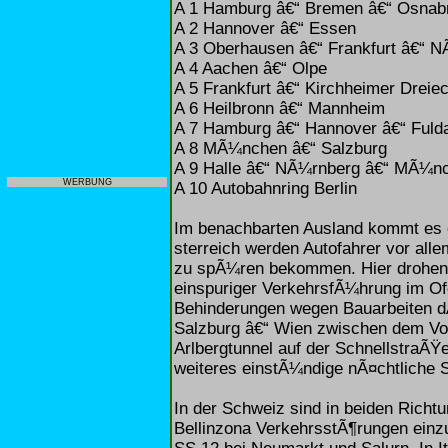
A 1 Hamburg â€“ Bremen â€“ Osnab
A 2 Hannover â€“ Essen
A 3 Oberhausen â€“ Frankfurt â€“ 
A 4 Aachen â€“ Olpe
A 5 Frankfurt â€“ Kirchheimer Dreie
A 6 Heilbronn â€“ Mannheim
A 7 Hamburg â€“ Hannover â€“ Fuld
A 8 MÃ¼nchen â€“ Salzburg
A 9 Halle â€“ NÃ¼rnberg â€“ MÃ¼n
WERBUNG
A 10 Autobahnring Berlin
Im benachbarten Ausland kommt es e
sterreich werden Autofahrer vor all
zu spÃ¼ren bekommen. Hier drohen
einspuriger VerkehrsfÃ¼hrung im Ofe
Behinderungen wegen Bauarbeiten d
Salzburg â€“ Wien zwischen dem Vo
Arlbergtunnel auf der SchnellstraÃŸ
weiteres einstÃ¼ndige nÃ¤chtliche 
In der Schweiz sind in beiden Richt
Bellinzona VerkehrsstÃ¶rungen einzu