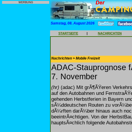
WERBUNG
Samstag, 08. August 2026
STARTSEITE
|
NACHRICHTEN
Nachrichten > Mobile Freizeit
ADAC-Stauprognose f
7. November
(hr)
(adac) Mit grÃ¶ÃŸeren Verkeh
auf den Autobahnen und FernstraÃŸ
gehenden Herbstferien in Bayern u
sÃ¼ddeutschen Routen zu vorÃ¼be
dÃ¼rften darÃ¼ber hinaus auch noch
beeintrÃ¤chtigen. Von der HerbstBa
hauptsÃ¤chlich folgende Autobahnstr