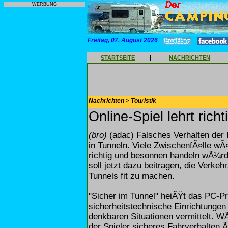
WERBUNG
Freitag, 07. August 2026
STARTSEITE
|
NACHRICHTEN
Nachrichten > Touristik
Online-Spiel lehrt rich
(bro)
(adac) Falsches Verhalten der 
in Tunneln. Viele ZwischenfÃ¤lle wÃ
richtig und besonnen handeln wÃ¼rd
soll jetzt dazu beitragen, die Verke
Tunnels fit zu machen.
"Sicher im Tunnel" heiÃŸt das PC-
sicherheitstechnische Einrichtungen 
denkbaren Situationen vermittelt. W
der Spieler sicheres Fahrverhalten 