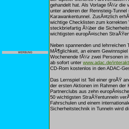
gehandelt hat. Als Vorlage fÃ¼r die 
unter anderen der Rennsteig-Tunnel 
Karawankentunnel. ZusÃ¤tzlich erhÃ¤l
wichtige Checklisten zum korrekten
steckbriefartig Ã¼ber die Sicherhei
wichtigsten europÃ¤ischen StraÃŸent
Neben spannenden und lehrreichen T
MÃ¶glichkeit, an einem Gewinnspiel
WERBUNG
Wochenende fÃ¼r zwei Personen in 
ab sofort unter
www.adac.de/interakt
CD-Rom kostenlos in den ADAC-Gesch
Das Lernspiel ist Teil einer groÃŸ 
der ersten Aktionen im Rahmen der
Partnerclubs aus zehn europÃ¤ische
50 wichtigsten StraÃŸentunneln verÃ
Fahrschulen und einem internationa
Sicherheitstechnik in Tunneln wird 