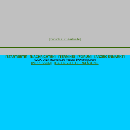
[zurück zur Startseite]
[STARTSEITE]
[NACHRICHTEN]
[TERMINE]
[FORUM]
[ANZEIGENMARKT]
©2000-2018 maxxweb.de Internet-Dienstleistungen
[IMPRESSUM]
[DATENSCHUTZERKLÄRUNG]