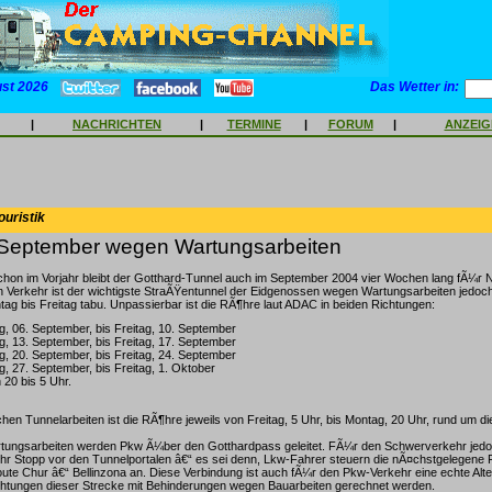
ust 2026
Das Wetter in:
|
NACHRICHTEN
|
TERMINE
|
FORUM
|
ANZEI
ouristik
 September wegen Wartungsarbeiten
hon im Vorjahr bleibt der Gotthard-Tunnel auch im September 2004 vier Wochen lang fÃ¼r 
 Verkehr ist der wichtigste StraÃŸentunnel der Eidgenossen wegen Wartungsarbeiten jedoch
g bis Freitag tabu. Unpassierbar ist die RÃ¶hre laut ADAC in beiden Richtungen:
, 06. September, bis Freitag, 10. September
, 13. September, bis Freitag, 17. September
, 20. September, bis Freitag, 24. September
, 27. September, bis Freitag, 1. Oktober
 20 bis 5 Uhr.
hen Tunnelarbeiten ist die RÃ¶hre jeweils von Freitag, 5 Uhr, bis Montag, 20 Uhr, rund um di
ungsarbeiten werden Pkw Ã¼ber den Gotthardpass geleitet. FÃ¼r den Schwerverkehr jedo
hr Stopp vor den Tunnelportalen â€“ es sei denn, Lkw-Fahrer steuern die nÃ¤chstgelegene 
te Chur â€“ Bellinzona an. Diese Verbindung ist auch fÃ¼r den Pkw-Verkehr eine echte Alter
chtungen dieser Strecke mit Behinderungen wegen Bauarbeiten gerechnet werden.