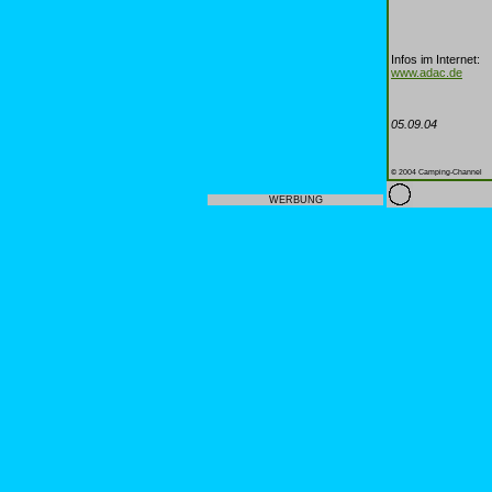
Infos im Internet:
www.adac.de
05.09.04
© 2004 Camping-Channel
WERBUNG