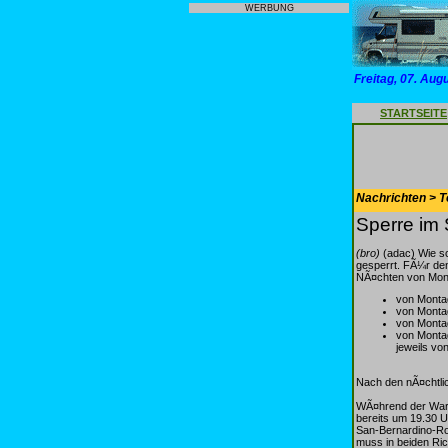
WERBUNG
Freitag, 07. Aug
STARTSEITE
Nachrichten > T
Sperre im
(bro)
(adac) Wie sc
gesperrt. FÃ¼r den
NÃ¤chten von Monta
von Montag
von Montag
von Montag
von Montag
jeweils von
Nach den nÃ¤chtlic
WÃ¤hrend der Wart
bereits um 19.30 U
San-Bernardino-Rou
muss in beiden Ri