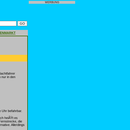
WERBUNG
GENMARKT
Nachtfahrer
 nur in den
e Uhr befahrbar.
ch heiÃŸt es
Fernstrecke, die
native. Allerdings