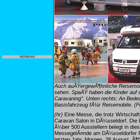
WERBUNG
Auch auÃŸergewÃ¶hnliche Reisemobi
sehen. SpaÃŸ haben die Kinder auf 
Caravaning". Unten rechts: An Bedeu
Basisfahrzeug fÃ¼r Reisemobile. (F
(hr)
Eine Messe, die trotz Wirtschaft
Caravan Salon in DÃ¼sseldorf. Die 
Ã¼ber 500 Ausstellern belegt in di
MessegelÃ¤nde am DÃ¼sseldorfer Fl
letzten Jahr. Morgen, 28.August, Ã