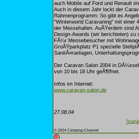
auch Mobile auf Ford und Renault i
Auch in diesem Jahr lockt der Cara
Rahmenprogramm: So gibt es Angebo
"Winterworld Caravaning" mit einer 
der Messehallen. AuÃŸerdem sind Al
Design-Awards (wir berichteten) zu 
FÃ¼r Messebesucher mit Wohnwagen
GroÃŸparkplatz P1 spezielle Stellpl
SanitÃ¤ranlagen, Unterhaltungspro
Der Caravan Salon 2004 in DÃ¼sseld
von 10 bis 18 Uhr geÃ¶ffnet.
Infos im Internet:
www.caravan-salon.de
27.08.04
[zurü
© 2004 Camping-Channel