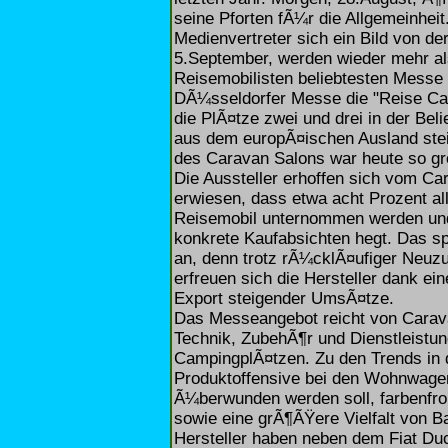
seine Pforten fÃ¼r die Allgemeinhei
Medienvertreter sich ein Bild von d
5.September, werden wieder mehr al
Reisemobilisten beliebtesten Messe 
DÃ¼sseldorfer Messe die "Reise Cam
die PlÃ¤tze zwei und drei in der Bel
aus dem europÃ¤ischen Ausland ste
des Caravan Salons war heute so gr
Die Aussteller erhoffen sich vom Ca
erwiesen, dass etwa acht Prozent al
Reisemobil unternommen werden und
konkrete Kaufabsichten hegt. Das sp
an, denn trotz rÃ¼cklÃ¤ufiger Neu
erfreuen sich die Hersteller dank 
Export steigender UmsÃ¤tze.
Das Messeangebot reicht von Carav
Technik, ZubehÃ¶r und Dienstleistun
CampingplÃ¤tzen. Zu den Trends in 
Produktoffensive bei den Wohnwagen,
Ã¼berwunden werden soll, farbenfr
sowie eine grÃ¶ÃŸere Vielfalt von B
Hersteller haben neben dem Fiat D