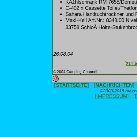
KÃžhlschrank RM 7655/Dometi
C-402 x Cassette Toilet/Thetf
Sahara Handtuchtrockner und R
Maxi-Keil Art.Nr.: 8348.00 Niv
33758 SchloÃ Holte-Stukenbro
26.08.04
[zurü
© 2004 Camping-Channel
[STARTSEITE]
[NACHRICHTEN]
©2000-2018 maxxwe
[IMPRESSUM]
[