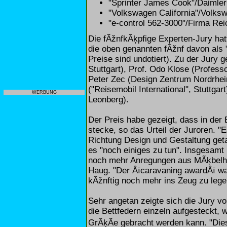
"Sprinter James Cook"/Daimler
"Volkswagen California"/Volks
"e-control 562-3000"/Firma R
Die fÃžnfkÃķpfige Experten-Jury ha
die oben genannten fÃžnf davon als "
Preise sind undotiert). Zu der Jury
Stuttgart), Prof. Odo Klose (Profess
Peter Zec (Design Zentrum Nordrhei
("Reisemobil International", Stuttga
WERBUNG
Leonberg).
Der Preis habe gezeigt, dass in der
stecke, so das Urteil der Juroren. "
Richtung Design und Gestaltung get
es "noch einiges zu tun". Insgesam
noch mehr Anregungen aus MÃķbelhÃ
Haug. "Der Âīcaravaning awardÂī war
kÃžnftig noch mehr ins Zeug zu lege
Sehr angetan zeigte sich die Jury vo
die Bettfedern einzeln aufgesteckt, 
GrÃķÃe gebracht werden kann. "Diese