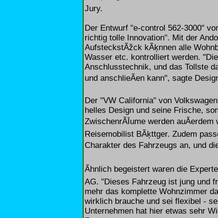
Jury.
Der Entwurf "e-control 562-3000" von
richtig tolle Innovation". Mit der A
AufsteckstÃžck kÃķnnen alle Wohnb
Wasser etc. kontrolliert werden. "Di
Anschlusstechnik, und das Tollste d
und anschlieÃen kann", sagte Desig
Der "VW California" von Volkswagen 
helles Design und seine Frische, s
ZwischenrÃĪume werden auÃerdem wi
Reisemobilist BÃķttger. Zudem pas
Charakter des Fahrzeugs an, und die
Ãhnlich begeistert waren die Expe
AG. "Dieses Fahrzeug ist jung und fr
mehr das komplette Wohnzimmer dab
wirklich brauche und sei flexibel - 
Unternehmen hat hier etwas sehr Wic