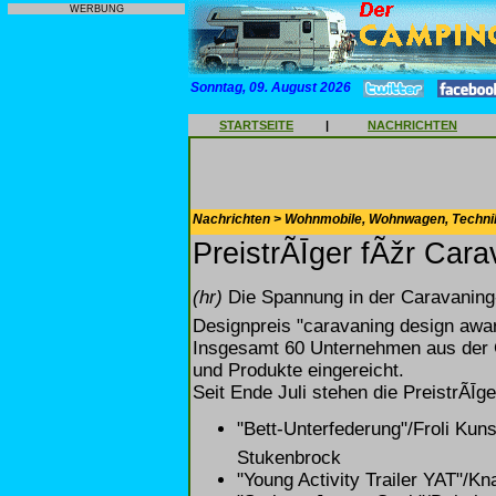
WERBUNG
Sonntag, 09. August 2026
STARTSEITE
|
NACHRICHTEN
Nachrichten > Wohnmobile, Wohnwagen, Techni
PreistrÃĪger fÃžr Cara
(hr)
Die Spannung in der Caravaning
Designpreis "caravaning design awar
Insgesamt 60 Unternehmen aus der 
und Produkte eingereicht.
Seit Ende Juli stehen die PreistrÃĪger
"Bett-Unterfederung"/Froli Ku
Stukenbrock
"Young Activity Trailer YAT"/