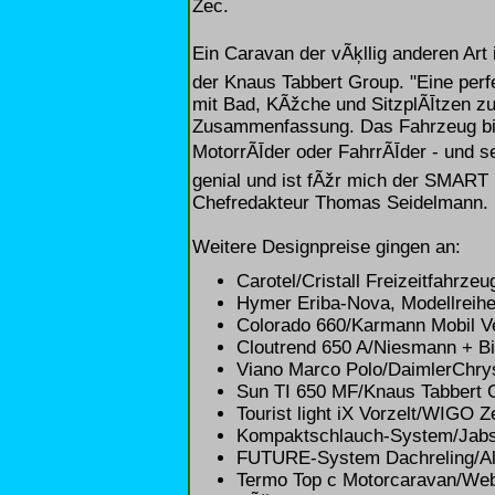
Zec.
Ein Caravan der vÃķllig anderen Art i
der Knaus Tabbert Group. "Eine pe
mit Bad, KÃžche und SitzplÃĪtzen z
Zusammenfassung. Das Fahrzeug bi
MotorrÃĪder oder FahrrÃĪder - und sei
genial und ist fÃžr mich der SMART 
Chefredakteur Thomas Seidelmann.
Weitere Designpreise gingen an:
Carotel/Cristall Freizeitfahrz
Hymer Eriba-Nova, Modellreih
Colorado 660/Karmann Mobil V
Cloutrend 650 A/Niesmann + B
Viano Marco Polo/DaimlerChrys
Sun TI 650 MF/Knaus Tabbert
Tourist light iX Vorzelt/WIGO 
Kompaktschlauch-System/Jabs
FUTURE-System Dachreling/Al
Termo Top c Motorcaravan/Weba