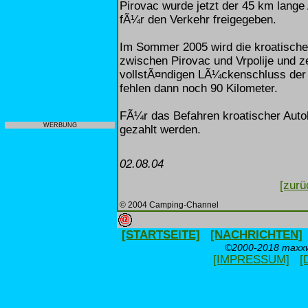
Pirovac wurde jetzt der 45 km lange
fÃ¼r den Verkehr freigegeben.
Im Sommer 2005 wird die kroatische
zwischen Pirovac und Vrpolije und z
vollstÃ¤ndigen LÃ¼ckenschluss der 
fehlen dann noch 90 Kilometer.
FÃ¼r das Befahren kroatischer Aut
WERBUNG
gezahlt werden.
02.08.04
[zurü
© 2004 Camping-Channel
[STARTSEITE]
[NACHRICHTEN]
©2000-2018 maxxwe
[IMPRESSUM]
[