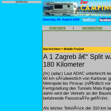
WERBUNG
Samstag, 08. August 2026
STARTSEITE
|
NACHRICHTEN
Nachrichten > Mobile Freizeit
A 1 Zagreb â€“ Split 
180 Kilometer
(hr)
(adac) Laut ADAC unterbricht led
60 km sÃ¼dwestlich von Karlovac ge
Metropole bis Pirovac (nÃ¶rdlich vo
Fertigstellung des Tunnels Mala Ka
dahin wird der Verkehr an der Baust
befahrende PassstraÃŸe gefÃ¼hrt.
Als letztes TeilstÃ¼ck der 310 km l