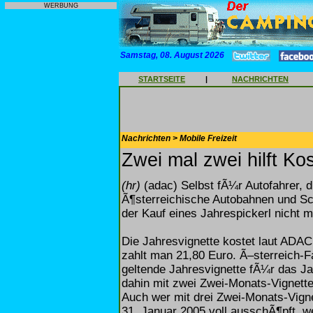
WERBUNG
Samstag, 08. August 2026
STARTSEITE
|
NACHRICHTEN
Nachrichten > Mobile Freizeit
Zwei mal zwei hilft Ko
(hr)
(adac) Selbst fÃ¼r Autofahrer, 
Ã¶sterreichische Autobahnen und Sch
der Kauf eines Jahrespickerl nicht m
Die Jahresvignette kostet laut ADAC
zahlt man 21,80 Euro. Ã–sterreich-Fa
geltende Jahresvignette fÃ¼r das Ja
dahin mit zwei Zwei-Monats-Vignett
Auch wer mit drei Zwei-Monats-Vigne
31. Januar 2005 voll ausschÃ¶pft, wei