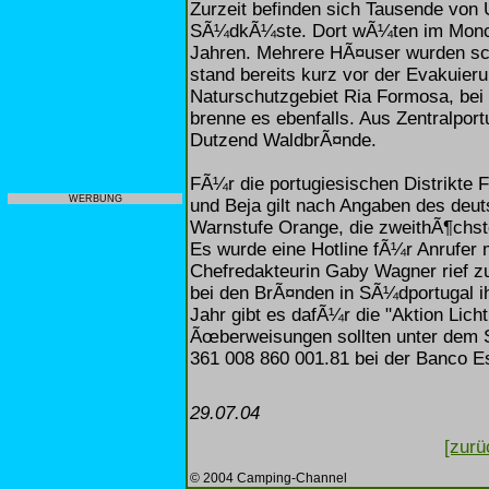
Zurzeit befinden sich Tausende von U
SÃ¼dkÃ¼ste. Dort wÃ¼ten im Monchi
Jahren. Mehrere HÃ¤user wurden sc
stand bereits kurz vor der Evakuieru
Naturschutzgebiet Ria Formosa, bei
brenne es ebenfalls. Aus Zentralpor
Dutzend WaldbrÃ¤nde.
FÃ¼r die portugiesischen Distrikte
WERBUNG
und Beja gilt nach Angaben des deu
Warnstufe Orange, die zweithÃ¶chst
Es wurde eine Hotline fÃ¼r Anrufer 
Chefredakteurin Gaby Wagner rief zu
bei den BrÃ¤nden in SÃ¼dportugal i
Jahr gibt es dafÃ¼r die "Aktion Lich
Ãœberweisungen sollten unter dem S
361 008 860 001.81 bei der Banco Es
29.07.04
[zurü
© 2004 Camping-Channel