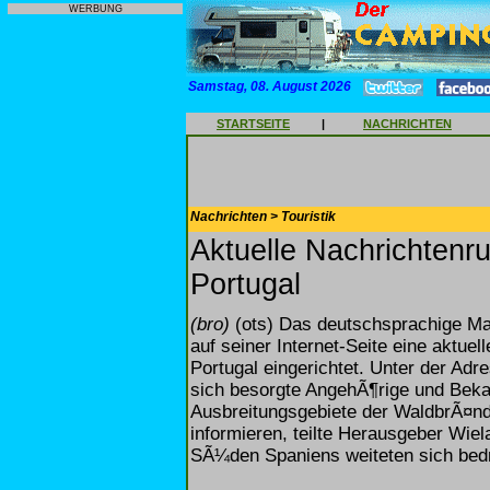
WERBUNG
Samstag, 08. August 2026
STARTSEITE
|
NACHRICHTEN
Nachrichten > Touristik
Aktuelle Nachrichtenr
Portugal
(bro)
(ots) Das deutschsprachige Ma
auf seiner Internet-Seite eine aktue
Portugal eingerichtet. Unter der Ad
sich besorgte AngehÃ¶rige und Bek
Ausbreitungsgebiete der WaldbrÃ¤n
informieren, teilte Herausgeber Wie
SÃ¼den Spaniens weiteten sich bedr