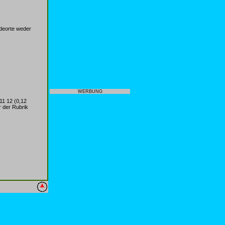
deorte weder
WERBUNG
11 12 (0,12
r der Rubrik