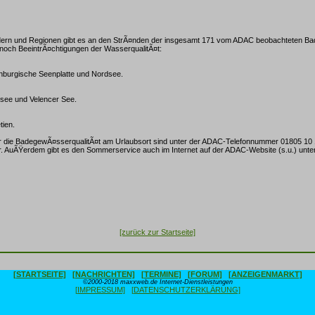
dern und Regionen gibt es an den StrÃ¤nden der insgesamt 171 vom ADAC beobachteten Ba
noch BeeintrÃ¤chtigungen der WasserqualitÃ¤t:
burgische Seenplatte und Nordsee.
Ÿsee und Velencer See.
tien.
die BadegewÃ¤sserqualitÃ¤t am Urlaubsort sind unter der ADAC-Telefonnummer 01805 10 
r. AuÃŸerdem gibt es den Sommerservice auch im Internet auf der ADAC-Website (s.u.) unte
[zurück zur Startseite]
[STARTSEITE]
[NACHRICHTEN]
[TERMINE]
[FORUM]
[ANZEIGENMARKT]
©2000-2018 maxxweb.de Internet-Dienstleistungen
[IMPRESSUM]
[DATENSCHUTZERKLÄRUNG]