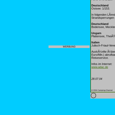
Deutschland
Ostsee: 1/153.
In folgenden LÃ¤n
Strandsperrungen 
Deutschland
Bodensee, Mecklen
Ungarn
Plattensee, TheiÃ
Italien
Julisch-Friaul-Vene
WERBUNG
AuskÃ¼nfte Ã¼ber 
Euro/Min.) abrufba
Reiseservice.
Infos im Internet:
www.adac.de
28.07.04
© 2004 Camping-Channel