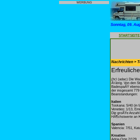
WERBUNG
Sonntag, 09. Au
STARTSEITE
Nachrichten > T
Erfreulich
(hr)
(adac) Die Wa
Ã¼brig. Von den St
BadespaÃŸ ebenso 
der insgesamt 779 
Beanstandungen:
Italien
Toskana: 5/40 (in 
Venetien: 1/13, Em
Die groÃŸe Anzahl 
HÃ¶chstwerte an K
Spanien
Valencia: 7/51, Kat
Kroatien
Adria-Orte 2/129.