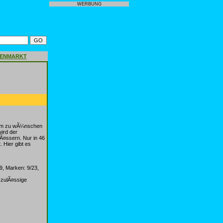
WERBUNG
GENMARKT
aum zu wÃ¼nschen
ird der
¤ssern. Nur in 46
 Hier gibt es
9, Marken: 9/23,
 zulÃ¤ssige