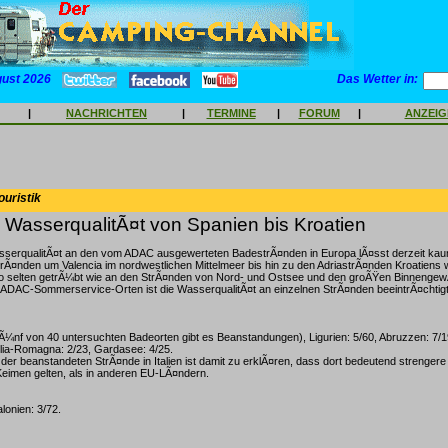
gust 2026
Das Wetter in:
|
NACHRICHTEN
|
TERMINE
|
FORUM
|
ANZEI
ouristik
e WasserqualitÃ¤t von Spanien bis Kroatien
sserqualitÃ¤t an den vom ADAC ausgewerteten BadestrÃ¤nden in Europa lÃ¤sst derzeit k
rÃ¤nden um Valencia im nordwestlichen Mittelmeer bis hin zu den AdriastrÃ¤nden Kroatiens w
selten getrÃ¼bt wie an den StrÃ¤nden von Nord- und Ostsee und den groÃŸen BinnengewÃ
ADAC-Sommerservice-Orten ist die WasserqualitÃ¤t an einzelnen StrÃ¤nden beeintrÃ¤chtigt.
fÃ¼nf von 40 untersuchten Badeorten gibt es Beanstandungen), Ligurien: 5/60, Abruzzen: 7/1
ilia-Romagna: 2/23, Gardasee: 4/25.
der beanstandeten StrÃ¤nde in Italien ist damit zu erklÃ¤ren, dass dort bedeutend strengere
eimen gelten, als in anderen EU-LÃ¤ndern.
alonien: 3/72.