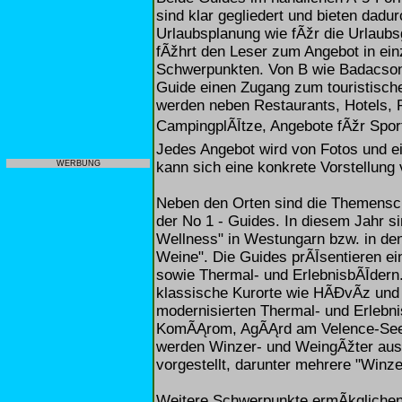
sind klar gegliedert und bieten dadu
Urlaubsplanung wie fÃžr die Urlaubs
fÃžhrt den Leser zum Angebot in ei
Schwerpunkten. Von B wie Badacsony
Guide einen Zugang zum touristische
werden neben Restaurants, Hotels,
CampingplÃĪtze, Angebote fÃžr Spor
Jedes Angebot wird von Fotos und ei
kann sich eine konkrete Vorstellung
WERBUNG
Neben den Orten sind die Themenschw
der No 1 - Guides. In diesem Jahr s
Wellness" in Westungarn bzw. in de
Weine". Die Guides prÃĪsentieren ei
sowie Thermal- und ErlebnisbÃĪdern
klassische Kurorte wie HÃĐvÃ­z und
modernisierten Thermal- und Erlebn
KomÃĄrom, AgÃĄrd am Velence-See o
werden Winzer- und WeingÃžter aus
vorgestellt, darunter mehrere "Winze
Weitere Schwerpunkte ermÃķglichen 