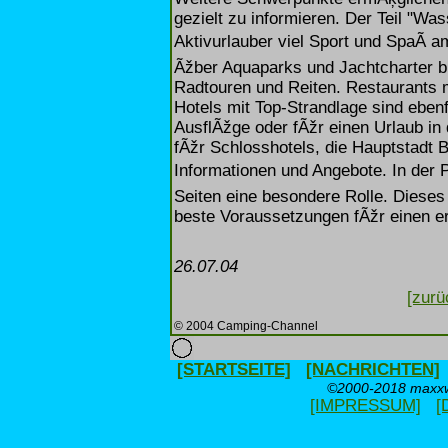
gezielt zu informieren. Der Teil "Was
Aktivurlauber viel Sport und SpaÃ 
Ãžber Aquaparks und Jachtcharter b
Radtouren und Reiten. Restaurants 
Hotels mit Top-Strandlage sind eben
AusflÃžge oder fÃžr einen Urlaub in 
fÃžr Schlosshotels, die Hauptstadt 
Informationen und Angebote. In der 
Seiten eine besondere Rolle. Dieses
beste Voraussetzungen fÃžr einen er
26.07.04
[zurü
© 2004 Camping-Channel
[STARTSEITE]
[NACHRICHTEN]
©2000-2018 maxxwe
[IMPRESSUM]
[