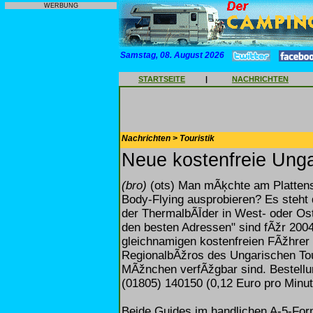
WERBUNG
Samstag, 08. August 2026
STARTSEITE
|
NACHRICHTEN
Nachrichten > Touristik
Neue kostenfreie Ung
(bro)
(ots) Man mÃķchte am Plattens
Body-Flying ausprobieren? Es steht
der ThermalbÃĪder in West- oder Os
den besten Adressen" sind fÃžr 2004
gleichnamigen kostenfreien FÃžhrer 
RegionalbÃžros des Ungarischen Tou
MÃžnchen verfÃžgbar sind. Bestellun
(01805) 140150 (0,12 Euro pro Minut
Beide Guides im handlichen A-5-Form