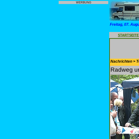
WERBUNG
Freitag, 07. Aug
STARTSEITE
Nachrichten > T
Radweg unt