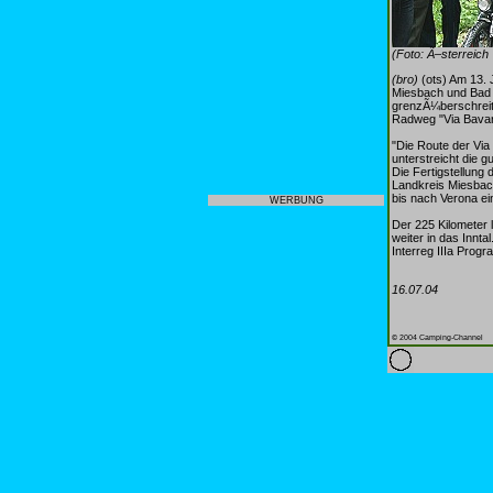
(Foto: Ã–sterreich
(bro)
(ots) Am 13. 
Miesbach und Bad T
grenzÃ¼berschreite
Radweg "Via Bavari
"Die Route der Via
unterstreicht die 
Die Fertigstellung
Landkreis Miesbac
bis nach Verona e
WERBUNG
Der 225 Kilomete
weiter in das Innt
Interreg IIIa Prog
16.07.04
© 2004 Camping-Channel