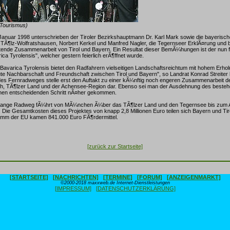
 Tourismus)
Januar 1998 unterschrieben der Tiroler Bezirkshauptmann Dr. Karl Mark sowie die bayerisc
Ã¶lz-Wolfratshausen, Norbert Kerkel und Manfred Nagler, die Tegernseer ErklÃ¤rung und b
nde Zusammenarbeit von Tirol und Bayern. Ein Resultat dieser BemÃ¼hungen ist der nun fer
ca Tyrolensis", welcher gestern feierlich erÃ¶ffnet wurde.
 Bavarica Tyrolensis bietet den Radfahrern vielseitigen Landschaftsreichtum mit hohem Erho
gute Nachbarschaft und Freundschaft zwischen Tirol und Bayern", so Landrat Konrad Streiter 
 des Fernradweges stelle erst den Auftakt zu einer kÃ¼nftig noch engeren Zusammenarbeit 
h, TÃ¶lzer Land und der Achensee-Region dar. Ebenso sei man der Ausdehnung des best
inen entscheidenden Schritt nÃ¤her gekommen.
r lange Radweg fÃ¼hrt von MÃ¼nchen Ã¼ber das TÃ¶lzer Land und den Tegernsee bis zum
al. Die Gesamtkosten dieses Projektes von knapp 2,8 Millionen Euro teilen sich Bayern und Ti
ramm der EU kamen 841.000 Euro FÃ¶rdermittel.
[zurück zur Startseite]
[STARTSEITE]
[NACHRICHTEN]
[TERMINE]
[FORUM]
[ANZEIGENMARKT]
©2000-2018 maxxweb.de Internet-Dienstleistungen
[IMPRESSUM]
[DATENSCHUTZERKLÄRUNG]