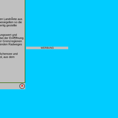
hen LandrÃ¤te aus
esiegelten so die
tig gestellte
lungswert und
bei der ErÃ¶ffnung.
der Grenzregionen
ehenden Radweges
WERBUNG
 Achensee und
rol, aus dem