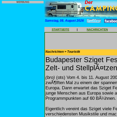
WERBUNG
Samstag, 08. August 2026
STARTSEITE
|
NACHRICHTEN
Nachrichten > Touristik
Budapester Sziget Fes
Zelt- und StellplÃ¤tze
(bro)
(ots) Vom 4. bis 11. August 20
zwÃ¶lften Mal zu einem der spannen
Europa. Dann erwartet das Sziget Fes
junge Menschen aus Europa sowie al
Programmpunkten auf 60 BÃ¼hnen.
Eigentlich vereint das Sziget viele F
verschiedensten Musikstile und mac