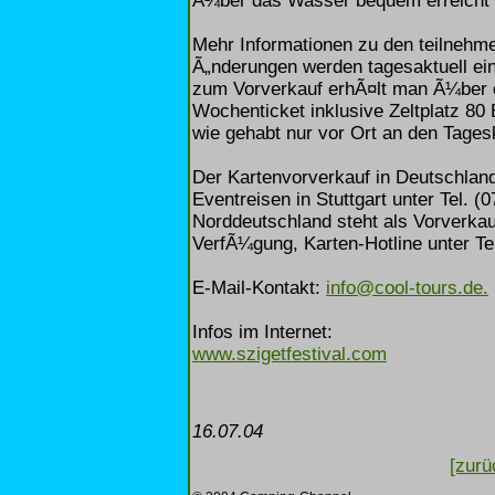
Ã¼ber das Wasser bequem erreicht
Mehr Informationen zu den teilnehm
Ã„nderungen werden tagesaktuell eing
zum Vorverkauf erhÃ¤lt man Ã¼ber d
Wochenticket inklusive Zeltplatz 80
wie gehabt nur vor Ort an den Tages
Der Kartenvorverkauf in Deutschlan
Eventreisen in Stuttgart unter Tel. 
Norddeutschland steht als Vorverk
VerfÃ¼gung, Karten-Hotline unter Te
E-Mail-Kontakt:
info@cool-tours.de.
Infos im Internet:
www.szigetfestival.com
16.07.04
[zurü