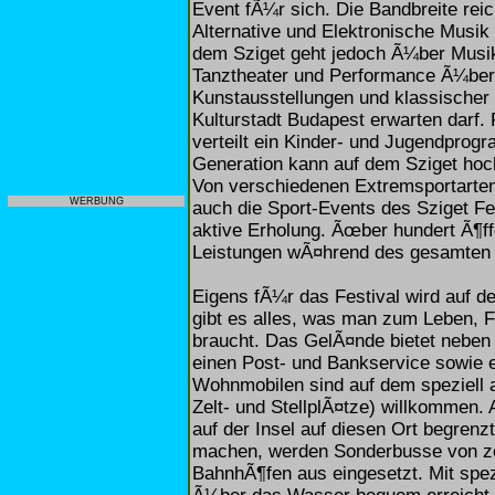
Event fÃ¼r sich. Die Bandbreite re
Alternative und Elektronische Musik
dem Sziget geht jedoch Ã¼ber Musik
Tanztheater und Performance Ã¼ber
Kunstausstellungen und klassischer 
Kulturstadt Budapest erwarten darf
verteilt ein Kinder- und Jugendprog
Generation kann auf dem Sziget hoc
Von verschiedenen Extremsportarten
WERBUNG
auch die Sport-Events des Sziget F
aktive Erholung. Ãœber hundert Ã¶ffe
Leistungen wÃ¤hrend des gesamten 
Eigens fÃ¼r das Festival wird auf der
gibt es alles, was man zum Leben,
braucht. Das GelÃ¤nde bietet neben
einen Post- und Bankservice sowie
Wohnmobilen sind auf dem speziell 
Zelt- und StellplÃ¤tze) willkommen.
auf der Insel auf diesen Ort begren
machen, werden Sonderbusse von zen
BahnhÃ¶fen aus eingesetzt. Mit spez