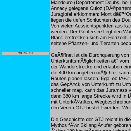
Mandeure (Departement Doubs, bei M
Annecy gelegene Culoz (DÃ©partemen
Juragipfel erklommen: Mont dâ€™Or,
liegen die tiefen Schluchten des Do
Von vielen Aussichtspunkten aus k
werden. Der Genfersee liegt den Wa
Blanc erstrecken sich am Horizont. 
seltene Pflanzen- und Tierarten beo
WERBUNG
GeÃ¶ffnet ist die Durchquerung von
UnterkunftsmÃ¶glichkeiten â€“ vom 
der Wanderstrecke und erlauben ein
die 400 km angehen mÃ¶chte, kann si
Routen planen lassen. Egal ob fÃ¼r 
das GepÃ¤ck von Unterkunft zu Unte
schneller mag, kann das Juramassiv
dann 380 km lange Strecke wird in 
mit UnterkÃ¼nften, Wegbeschreibu
den Verein GTJ bestellt werden. Weit
Die Geschichte der GTJ reicht in d
Mythos fÃ¼r SkilanglÃ¤ufer geboren