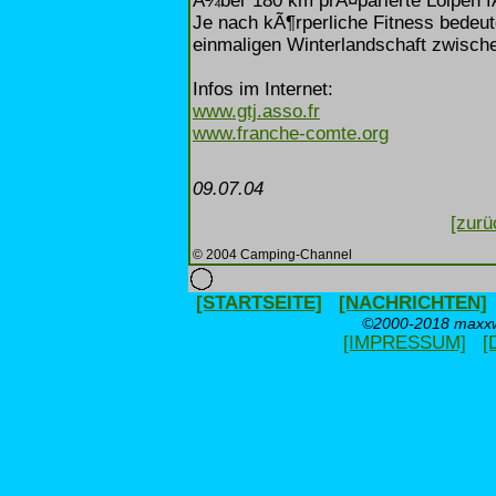
Ã¼ber 180 km prÃ¤parierte Loipen f
Je nach kÃ¶rperliche Fitness bedeut
einmaligen Winterlandschaft zwisc
Infos im Internet:
www.gtj.asso.fr
www.franche-comte.org
09.07.04
[zurü
© 2004 Camping-Channel
[STARTSEITE]
[NACHRICHTEN]
©2000-2018 maxxwe
[IMPRESSUM]
[