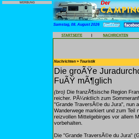
WERBUNG
Samstag, 08. August 2026
STARTSEITE
|
NACHRICHTEN
Nachrichten > Touristik
Die groÃŸe Juradurchq
FuÃŸ mÃ¶glich
(bro)
Die franzÃ¶sische Region Fran
reicher. PÃ¼nktlich zum Sommeranfa
"Grande TraversÃ©e du Jura", nun 
Wanderwege markiert und zum Teil n
reizvollen Mittelgebirges vor allem 
vorbehalten.
Die "Grande TraversÃ©e du Jura" (G