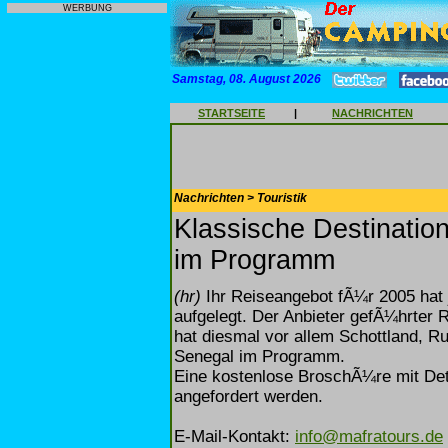
WERBUNG
Samstag, 08. August 2026
STARTSEITE
|
NACHRICHTEN
Nachrichten > Touristik
Klassische Destinatio
im Programm
(hr)
Ihr Reiseangebot fÃ¼r 2005 hat j
aufgelegt. Der Anbieter gefÃ¼hrte
hat diesmal vor allem Schottland, 
Senegal im Programm.
Eine kostenlose BroschÃ¼re mit Deta
angefordert werden.
E-Mail-Kontakt:
info@mafratours.de