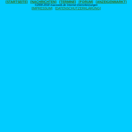
[STARTSEITE]
[NACHRICHTEN]
[TERMINE]
[FORUM]
[ANZEIGENMARKT]
©2000-2018 maxxweb.de Internet-Dienstleistungen
[IMPRESSUM]
[DATENSCHUTZERKLÄRUNG]