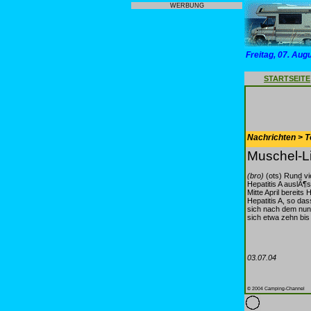
WERBUNG
Freitag, 07. Aug
STARTSEITE
Nachrichten > T
Muschel-Li
(bro)
(ots) Rund vi
Hepatitis A auslÃ¶
Mitte April bereits
Hepatitis A, so das
sich nach dem nun 
sich etwa zehn bis
03.07.04
© 2004 Camping-Channel