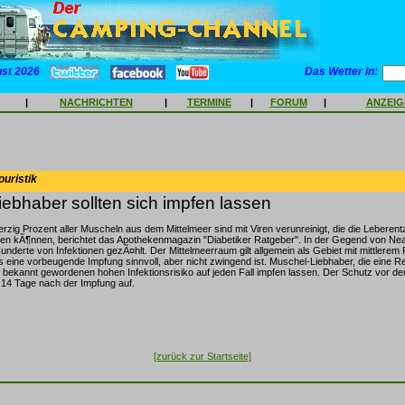
ust 2026
Das Wetter in:
|
NACHRICHTEN
|
TERMINE
|
FORUM
|
ANZEI
ouristik
ebhaber sollten sich impfen lassen
erzig Prozent aller Muscheln aus dem Mittelmeer sind mit Viren verunreinigt, die die Lebere
sen kÃ¶nnen, berichtet das Apothekenmagazin "Diabetiker Ratgeber". In der Gegend von Ne
 Hunderte von Infektionen gezÃ¤hlt. Der Mittelmeerraum gilt allgemein als Gebiet mit mittlerem 
s eine vorbeugende Impfung sinnvoll, aber nicht zwingend ist. Muschel-Liebhaber, die eine Re
bekannt gewordenen hohen Infektionsrisiko auf jeden Fall impfen lassen. Der Schutz vor der 
 14 Tage nach der Impfung auf.
[zurück zur Startseite]