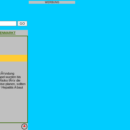
WERBUNG
GENMARKT
ntzÃ¼ndung
apel wurden bis
Risiko fÃ¼r die
ise planen, sollten
Hepatitis A baut